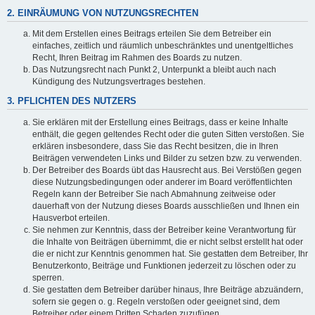
2. EINRÄUMUNG VON NUTZUNGSRECHTEN
Mit dem Erstellen eines Beitrags erteilen Sie dem Betreiber ein
einfaches, zeitlich und räumlich unbeschränktes und unentgeltliches
Recht, Ihren Beitrag im Rahmen des Boards zu nutzen.
Das Nutzungsrecht nach Punkt 2, Unterpunkt a bleibt auch nach
Kündigung des Nutzungsvertrages bestehen.
3. PFLICHTEN DES NUTZERS
Sie erklären mit der Erstellung eines Beitrags, dass er keine Inhalte
enthält, die gegen geltendes Recht oder die guten Sitten verstoßen. Sie
erklären insbesondere, dass Sie das Recht besitzen, die in Ihren
Beiträgen verwendeten Links und Bilder zu setzen bzw. zu verwenden.
Der Betreiber des Boards übt das Hausrecht aus. Bei Verstößen gegen
diese Nutzungsbedingungen oder anderer im Board veröffentlichten
Regeln kann der Betreiber Sie nach Abmahnung zeitweise oder
dauerhaft von der Nutzung dieses Boards ausschließen und Ihnen ein
Hausverbot erteilen.
Sie nehmen zur Kenntnis, dass der Betreiber keine Verantwortung für
die Inhalte von Beiträgen übernimmt, die er nicht selbst erstellt hat oder
die er nicht zur Kenntnis genommen hat. Sie gestatten dem Betreiber, Ihr
Benutzerkonto, Beiträge und Funktionen jederzeit zu löschen oder zu
sperren.
Sie gestatten dem Betreiber darüber hinaus, Ihre Beiträge abzuändern,
sofern sie gegen o. g. Regeln verstoßen oder geeignet sind, dem
Betreiber oder einem Dritten Schaden zuzufügen.