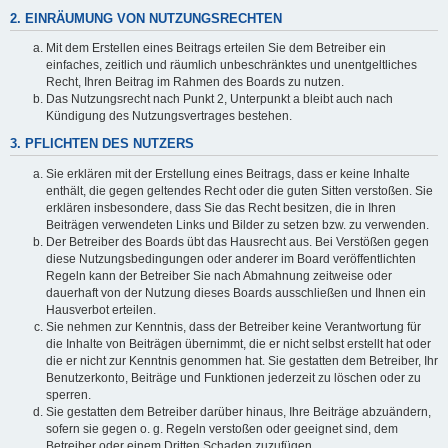
2. EINRÄUMUNG VON NUTZUNGSRECHTEN
Mit dem Erstellen eines Beitrags erteilen Sie dem Betreiber ein
einfaches, zeitlich und räumlich unbeschränktes und unentgeltliches
Recht, Ihren Beitrag im Rahmen des Boards zu nutzen.
Das Nutzungsrecht nach Punkt 2, Unterpunkt a bleibt auch nach
Kündigung des Nutzungsvertrages bestehen.
3. PFLICHTEN DES NUTZERS
Sie erklären mit der Erstellung eines Beitrags, dass er keine Inhalte
enthält, die gegen geltendes Recht oder die guten Sitten verstoßen. Sie
erklären insbesondere, dass Sie das Recht besitzen, die in Ihren
Beiträgen verwendeten Links und Bilder zu setzen bzw. zu verwenden.
Der Betreiber des Boards übt das Hausrecht aus. Bei Verstößen gegen
diese Nutzungsbedingungen oder anderer im Board veröffentlichten
Regeln kann der Betreiber Sie nach Abmahnung zeitweise oder
dauerhaft von der Nutzung dieses Boards ausschließen und Ihnen ein
Hausverbot erteilen.
Sie nehmen zur Kenntnis, dass der Betreiber keine Verantwortung für
die Inhalte von Beiträgen übernimmt, die er nicht selbst erstellt hat oder
die er nicht zur Kenntnis genommen hat. Sie gestatten dem Betreiber, Ihr
Benutzerkonto, Beiträge und Funktionen jederzeit zu löschen oder zu
sperren.
Sie gestatten dem Betreiber darüber hinaus, Ihre Beiträge abzuändern,
sofern sie gegen o. g. Regeln verstoßen oder geeignet sind, dem
Betreiber oder einem Dritten Schaden zuzufügen.