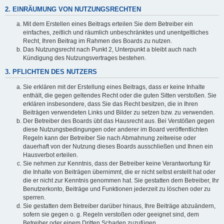
2. EINRÄUMUNG VON NUTZUNGSRECHTEN
Mit dem Erstellen eines Beitrags erteilen Sie dem Betreiber ein
einfaches, zeitlich und räumlich unbeschränktes und unentgeltliches
Recht, Ihren Beitrag im Rahmen des Boards zu nutzen.
Das Nutzungsrecht nach Punkt 2, Unterpunkt a bleibt auch nach
Kündigung des Nutzungsvertrages bestehen.
3. PFLICHTEN DES NUTZERS
Sie erklären mit der Erstellung eines Beitrags, dass er keine Inhalte
enthält, die gegen geltendes Recht oder die guten Sitten verstoßen. Sie
erklären insbesondere, dass Sie das Recht besitzen, die in Ihren
Beiträgen verwendeten Links und Bilder zu setzen bzw. zu verwenden.
Der Betreiber des Boards übt das Hausrecht aus. Bei Verstößen gegen
diese Nutzungsbedingungen oder anderer im Board veröffentlichten
Regeln kann der Betreiber Sie nach Abmahnung zeitweise oder
dauerhaft von der Nutzung dieses Boards ausschließen und Ihnen ein
Hausverbot erteilen.
Sie nehmen zur Kenntnis, dass der Betreiber keine Verantwortung für
die Inhalte von Beiträgen übernimmt, die er nicht selbst erstellt hat oder
die er nicht zur Kenntnis genommen hat. Sie gestatten dem Betreiber, Ihr
Benutzerkonto, Beiträge und Funktionen jederzeit zu löschen oder zu
sperren.
Sie gestatten dem Betreiber darüber hinaus, Ihre Beiträge abzuändern,
sofern sie gegen o. g. Regeln verstoßen oder geeignet sind, dem
Betreiber oder einem Dritten Schaden zuzufügen.