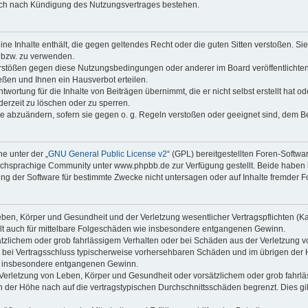
auch nach Kündigung des Nutzungsvertrages bestehen.
keine Inhalte enthält, die gegen geltendes Recht oder die guten Sitten verstoßen. Si
n bzw. zu verwenden.
erstößen gegen diese Nutzungsbedingungen oder anderer im Board veröffentlicht
ßen und Ihnen ein Hausverbot erteilen.
wortung für die Inhalte von Beiträgen übernimmt, die er nicht selbst erstellt hat 
derzeit zu löschen oder zu sperren.
äge abzuändern, sofern sie gegen o. g. Regeln verstoßen oder geeignet sind, dem 
e unter der „
GNU General Public License v2
“ (GPL) bereitgestellten Foren-Soft
chsprachige Community unter www.phpbb.de zur Verfügung gestellt. Beide haben ke
g der Software für bestimmte Zwecke nicht untersagen oder auf Inhalte fremder F
ben, Körper und Gesundheit und der Verletzung wesentlicher Vertragspflichten (Kard
gilt auch für mittelbare Folgeschäden wie insbesondere entgangenen Gewinn.
ätzlichem oder grob fahrlässigem Verhalten oder bei Schäden aus der Verletzung 
 die bei Vertragsschluss typischerweise vorhersehbaren Schäden und im übrigen de
wie insbesondere entgangenen Gewinn.
erletzung von Leben, Körper und Gesundheit oder vorsätzlichem oder grob fahrläs
der Höhe nach auf die vertragstypischen Durchschnittsschäden begrenzt. Dies gi