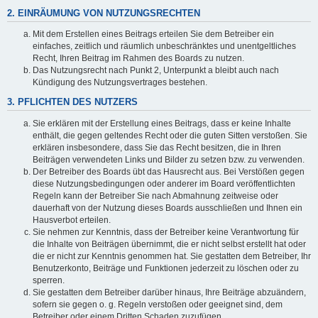
2. EINRÄUMUNG VON NUTZUNGSRECHTEN
Mit dem Erstellen eines Beitrags erteilen Sie dem Betreiber ein
einfaches, zeitlich und räumlich unbeschränktes und unentgeltliches
Recht, Ihren Beitrag im Rahmen des Boards zu nutzen.
Das Nutzungsrecht nach Punkt 2, Unterpunkt a bleibt auch nach
Kündigung des Nutzungsvertrages bestehen.
3. PFLICHTEN DES NUTZERS
Sie erklären mit der Erstellung eines Beitrags, dass er keine Inhalte
enthält, die gegen geltendes Recht oder die guten Sitten verstoßen. Sie
erklären insbesondere, dass Sie das Recht besitzen, die in Ihren
Beiträgen verwendeten Links und Bilder zu setzen bzw. zu verwenden.
Der Betreiber des Boards übt das Hausrecht aus. Bei Verstößen gegen
diese Nutzungsbedingungen oder anderer im Board veröffentlichten
Regeln kann der Betreiber Sie nach Abmahnung zeitweise oder
dauerhaft von der Nutzung dieses Boards ausschließen und Ihnen ein
Hausverbot erteilen.
Sie nehmen zur Kenntnis, dass der Betreiber keine Verantwortung für
die Inhalte von Beiträgen übernimmt, die er nicht selbst erstellt hat oder
die er nicht zur Kenntnis genommen hat. Sie gestatten dem Betreiber, Ihr
Benutzerkonto, Beiträge und Funktionen jederzeit zu löschen oder zu
sperren.
Sie gestatten dem Betreiber darüber hinaus, Ihre Beiträge abzuändern,
sofern sie gegen o. g. Regeln verstoßen oder geeignet sind, dem
Betreiber oder einem Dritten Schaden zuzufügen.