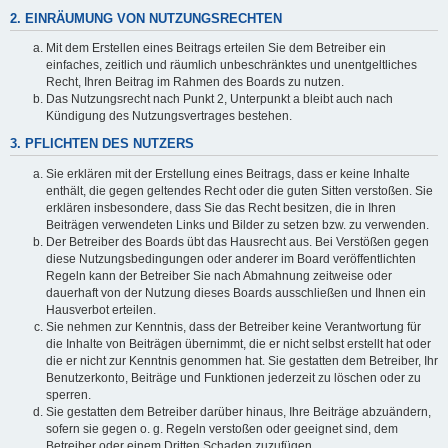
2. EINRÄUMUNG VON NUTZUNGSRECHTEN
Mit dem Erstellen eines Beitrags erteilen Sie dem Betreiber ein
einfaches, zeitlich und räumlich unbeschränktes und unentgeltliches
Recht, Ihren Beitrag im Rahmen des Boards zu nutzen.
Das Nutzungsrecht nach Punkt 2, Unterpunkt a bleibt auch nach
Kündigung des Nutzungsvertrages bestehen.
3. PFLICHTEN DES NUTZERS
Sie erklären mit der Erstellung eines Beitrags, dass er keine Inhalte
enthält, die gegen geltendes Recht oder die guten Sitten verstoßen. Sie
erklären insbesondere, dass Sie das Recht besitzen, die in Ihren
Beiträgen verwendeten Links und Bilder zu setzen bzw. zu verwenden.
Der Betreiber des Boards übt das Hausrecht aus. Bei Verstößen gegen
diese Nutzungsbedingungen oder anderer im Board veröffentlichten
Regeln kann der Betreiber Sie nach Abmahnung zeitweise oder
dauerhaft von der Nutzung dieses Boards ausschließen und Ihnen ein
Hausverbot erteilen.
Sie nehmen zur Kenntnis, dass der Betreiber keine Verantwortung für
die Inhalte von Beiträgen übernimmt, die er nicht selbst erstellt hat oder
die er nicht zur Kenntnis genommen hat. Sie gestatten dem Betreiber, Ihr
Benutzerkonto, Beiträge und Funktionen jederzeit zu löschen oder zu
sperren.
Sie gestatten dem Betreiber darüber hinaus, Ihre Beiträge abzuändern,
sofern sie gegen o. g. Regeln verstoßen oder geeignet sind, dem
Betreiber oder einem Dritten Schaden zuzufügen.