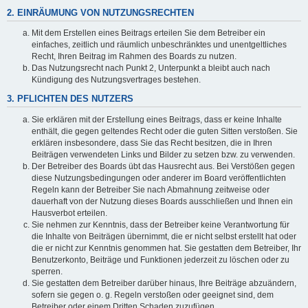
2. EINRÄUMUNG VON NUTZUNGSRECHTEN
Mit dem Erstellen eines Beitrags erteilen Sie dem Betreiber ein
einfaches, zeitlich und räumlich unbeschränktes und unentgeltliches
Recht, Ihren Beitrag im Rahmen des Boards zu nutzen.
Das Nutzungsrecht nach Punkt 2, Unterpunkt a bleibt auch nach
Kündigung des Nutzungsvertrages bestehen.
3. PFLICHTEN DES NUTZERS
Sie erklären mit der Erstellung eines Beitrags, dass er keine Inhalte
enthält, die gegen geltendes Recht oder die guten Sitten verstoßen. Sie
erklären insbesondere, dass Sie das Recht besitzen, die in Ihren
Beiträgen verwendeten Links und Bilder zu setzen bzw. zu verwenden.
Der Betreiber des Boards übt das Hausrecht aus. Bei Verstößen gegen
diese Nutzungsbedingungen oder anderer im Board veröffentlichten
Regeln kann der Betreiber Sie nach Abmahnung zeitweise oder
dauerhaft von der Nutzung dieses Boards ausschließen und Ihnen ein
Hausverbot erteilen.
Sie nehmen zur Kenntnis, dass der Betreiber keine Verantwortung für
die Inhalte von Beiträgen übernimmt, die er nicht selbst erstellt hat oder
die er nicht zur Kenntnis genommen hat. Sie gestatten dem Betreiber, Ihr
Benutzerkonto, Beiträge und Funktionen jederzeit zu löschen oder zu
sperren.
Sie gestatten dem Betreiber darüber hinaus, Ihre Beiträge abzuändern,
sofern sie gegen o. g. Regeln verstoßen oder geeignet sind, dem
Betreiber oder einem Dritten Schaden zuzufügen.