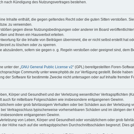
auch nach Kündigung des Nutzungsvertrages bestehen.
keine Inhalte enthält, die gegen geltendes Recht oder die guten Sitten verstoßen. Si
n bzw. zu verwenden.
erstößen gegen diese Nutzungsbedingungen oder anderer im Board veröffentlicht
ßen und Ihnen ein Hausverbot erteilen.
wortung für die Inhalte von Beiträgen übernimmt, die er nicht selbst erstellt hat 
derzeit zu löschen oder zu sperren.
äge abzuändern, sofern sie gegen o. g. Regeln verstoßen oder geeignet sind, dem 
e unter der „
GNU General Public License v2
“ (GPL) bereitgestellten Foren-Soft
chsprachige Community unter www.phpbb.de zur Verfügung gestellt. Beide haben ke
g der Software für bestimmte Zwecke nicht untersagen oder auf Inhalte fremder F
ben, Körper und Gesundheit und der Verletzung wesentlicher Vertragspflichten (Kard
gilt auch für mittelbare Folgeschäden wie insbesondere entgangenen Gewinn.
ätzlichem oder grob fahrlässigem Verhalten oder bei Schäden aus der Verletzung 
 die bei Vertragsschluss typischerweise vorhersehbaren Schäden und im übrigen de
wie insbesondere entgangenen Gewinn.
erletzung von Leben, Körper und Gesundheit oder vorsätzlichem oder grob fahrläs
der Höhe nach auf die vertragstypischen Durchschnittsschäden begrenzt. Dies gi