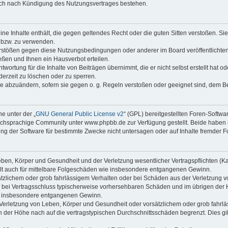
auch nach Kündigung des Nutzungsvertrages bestehen.
keine Inhalte enthält, die gegen geltendes Recht oder die guten Sitten verstoßen. Si
n bzw. zu verwenden.
erstößen gegen diese Nutzungsbedingungen oder anderer im Board veröffentlicht
ßen und Ihnen ein Hausverbot erteilen.
wortung für die Inhalte von Beiträgen übernimmt, die er nicht selbst erstellt hat 
derzeit zu löschen oder zu sperren.
äge abzuändern, sofern sie gegen o. g. Regeln verstoßen oder geeignet sind, dem 
e unter der „
GNU General Public License v2
“ (GPL) bereitgestellten Foren-Soft
chsprachige Community unter www.phpbb.de zur Verfügung gestellt. Beide haben ke
g der Software für bestimmte Zwecke nicht untersagen oder auf Inhalte fremder F
ben, Körper und Gesundheit und der Verletzung wesentlicher Vertragspflichten (Kard
gilt auch für mittelbare Folgeschäden wie insbesondere entgangenen Gewinn.
ätzlichem oder grob fahrlässigem Verhalten oder bei Schäden aus der Verletzung 
 die bei Vertragsschluss typischerweise vorhersehbaren Schäden und im übrigen de
wie insbesondere entgangenen Gewinn.
erletzung von Leben, Körper und Gesundheit oder vorsätzlichem oder grob fahrläs
der Höhe nach auf die vertragstypischen Durchschnittsschäden begrenzt. Dies gi