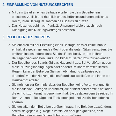
2. EINRÄUMUNG VON NUTZUNGSRECHTEN
Mit dem Erstellen eines Beitrags erteilen Sie dem Betreiber ein
einfaches, zeitlich und räumlich unbeschränktes und unentgeltliches
Recht, Ihren Beitrag im Rahmen des Boards zu nutzen.
Das Nutzungsrecht nach Punkt 2, Unterpunkt a bleibt auch nach
Kündigung des Nutzungsvertrages bestehen.
3. PFLICHTEN DES NUTZERS
Sie erklären mit der Erstellung eines Beitrags, dass er keine Inhalte
enthält, die gegen geltendes Recht oder die guten Sitten verstoßen. Sie
erklären insbesondere, dass Sie das Recht besitzen, die in Ihren
Beiträgen verwendeten Links und Bilder zu setzen bzw. zu verwenden.
Der Betreiber des Boards übt das Hausrecht aus. Bei Verstößen gegen
diese Nutzungsbedingungen oder anderer im Board veröffentlichten
Regeln kann der Betreiber Sie nach Abmahnung zeitweise oder
dauerhaft von der Nutzung dieses Boards ausschließen und Ihnen ein
Hausverbot erteilen.
Sie nehmen zur Kenntnis, dass der Betreiber keine Verantwortung für
die Inhalte von Beiträgen übernimmt, die er nicht selbst erstellt hat oder
die er nicht zur Kenntnis genommen hat. Sie gestatten dem Betreiber, Ihr
Benutzerkonto, Beiträge und Funktionen jederzeit zu löschen oder zu
sperren.
Sie gestatten dem Betreiber darüber hinaus, Ihre Beiträge abzuändern,
sofern sie gegen o. g. Regeln verstoßen oder geeignet sind, dem
Betreiber oder einem Dritten Schaden zuzufügen.