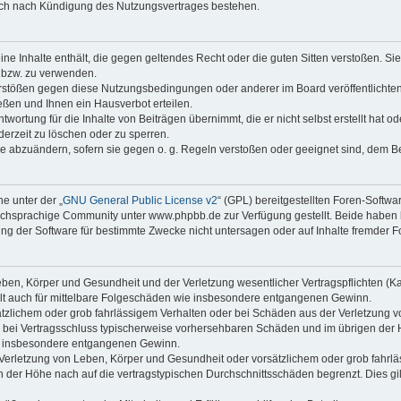
auch nach Kündigung des Nutzungsvertrages bestehen.
keine Inhalte enthält, die gegen geltendes Recht oder die guten Sitten verstoßen. Si
n bzw. zu verwenden.
erstößen gegen diese Nutzungsbedingungen oder anderer im Board veröffentlicht
ßen und Ihnen ein Hausverbot erteilen.
wortung für die Inhalte von Beiträgen übernimmt, die er nicht selbst erstellt hat 
derzeit zu löschen oder zu sperren.
äge abzuändern, sofern sie gegen o. g. Regeln verstoßen oder geeignet sind, dem 
e unter der „
GNU General Public License v2
“ (GPL) bereitgestellten Foren-Soft
chsprachige Community unter www.phpbb.de zur Verfügung gestellt. Beide haben ke
g der Software für bestimmte Zwecke nicht untersagen oder auf Inhalte fremder F
ben, Körper und Gesundheit und der Verletzung wesentlicher Vertragspflichten (Kard
gilt auch für mittelbare Folgeschäden wie insbesondere entgangenen Gewinn.
ätzlichem oder grob fahrlässigem Verhalten oder bei Schäden aus der Verletzung 
 die bei Vertragsschluss typischerweise vorhersehbaren Schäden und im übrigen de
wie insbesondere entgangenen Gewinn.
erletzung von Leben, Körper und Gesundheit oder vorsätzlichem oder grob fahrläs
der Höhe nach auf die vertragstypischen Durchschnittsschäden begrenzt. Dies gi