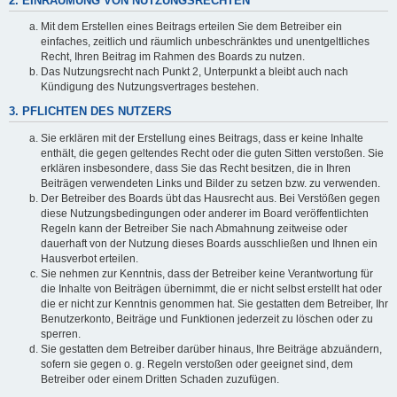
2. EINRÄUMUNG VON NUTZUNGSRECHTEN
Mit dem Erstellen eines Beitrags erteilen Sie dem Betreiber ein
einfaches, zeitlich und räumlich unbeschränktes und unentgeltliches
Recht, Ihren Beitrag im Rahmen des Boards zu nutzen.
Das Nutzungsrecht nach Punkt 2, Unterpunkt a bleibt auch nach
Kündigung des Nutzungsvertrages bestehen.
3. PFLICHTEN DES NUTZERS
Sie erklären mit der Erstellung eines Beitrags, dass er keine Inhalte
enthält, die gegen geltendes Recht oder die guten Sitten verstoßen. Sie
erklären insbesondere, dass Sie das Recht besitzen, die in Ihren
Beiträgen verwendeten Links und Bilder zu setzen bzw. zu verwenden.
Der Betreiber des Boards übt das Hausrecht aus. Bei Verstößen gegen
diese Nutzungsbedingungen oder anderer im Board veröffentlichten
Regeln kann der Betreiber Sie nach Abmahnung zeitweise oder
dauerhaft von der Nutzung dieses Boards ausschließen und Ihnen ein
Hausverbot erteilen.
Sie nehmen zur Kenntnis, dass der Betreiber keine Verantwortung für
die Inhalte von Beiträgen übernimmt, die er nicht selbst erstellt hat oder
die er nicht zur Kenntnis genommen hat. Sie gestatten dem Betreiber, Ihr
Benutzerkonto, Beiträge und Funktionen jederzeit zu löschen oder zu
sperren.
Sie gestatten dem Betreiber darüber hinaus, Ihre Beiträge abzuändern,
sofern sie gegen o. g. Regeln verstoßen oder geeignet sind, dem
Betreiber oder einem Dritten Schaden zuzufügen.