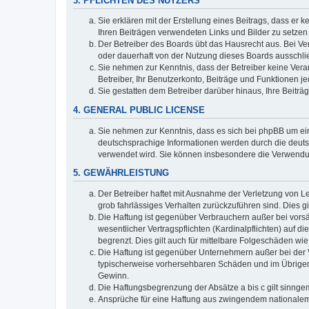
3. PFLICHTEN DES NUTZERS
Sie erklären mit der Erstellung eines Beitrags, dass er 
Ihren Beiträgen verwendeten Links und Bilder zu setze
Der Betreiber des Boards übt das Hausrecht aus. Bei V
oder dauerhaft von der Nutzung dieses Boards ausschlie
Sie nehmen zur Kenntnis, dass der Betreiber keine Verant
Betreiber, Ihr Benutzerkonto, Beiträge und Funktionen je
Sie gestatten dem Betreiber darüber hinaus, Ihre Beitr
4. GENERAL PUBLIC LICENSE
Sie nehmen zur Kenntnis, dass es sich bei phpBB um ein
deutschsprachige Informationen werden durch die deuts
verwendet wird. Sie können insbesondere die Verwendun
5. GEWÄHRLEISTUNG
Der Betreiber haftet mit Ausnahme der Verletzung von Le
grob fahrlässiges Verhalten zurückzuführen sind. Dies 
Die Haftung ist gegenüber Verbrauchern außer bei vors
wesentlicher Vertragspflichten (Kardinalpflichten) auf
begrenzt. Dies gilt auch für mittelbare Folgeschäden 
Die Haftung ist gegenüber Unternehmern außer bei der V
typischerweise vorhersehbaren Schäden und im Übrigen 
Gewinn.
Die Haftungsbegrenzung der Absätze a bis c gilt sinnge
Ansprüche für eine Haftung aus zwingendem nationalem