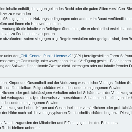
keine Inhalte enthält, die gegen geltendes Recht oder die guten Sitten verstoßen. Si
n bzw. zu verwenden.
erstößen gegen diese Nutzungsbedingungen oder anderer im Board veröffentlicht
ßen und Ihnen ein Hausverbot erteilen.
wortung für die Inhalte von Beiträgen übernimmt, die er nicht selbst erstellt hat 
derzeit zu löschen oder zu sperren.
äge abzuändern, sofern sie gegen o. g. Regeln verstoßen oder geeignet sind, dem 
e unter der „
GNU General Public License v2
“ (GPL) bereitgestellten Foren-Soft
chsprachige Community unter www.phpbb.de zur Verfügung gestellt. Beide haben ke
g der Software für bestimmte Zwecke nicht untersagen oder auf Inhalte fremder F
ben, Körper und Gesundheit und der Verletzung wesentlicher Vertragspflichten (Kard
gilt auch für mittelbare Folgeschäden wie insbesondere entgangenen Gewinn.
ätzlichem oder grob fahrlässigem Verhalten oder bei Schäden aus der Verletzung 
 die bei Vertragsschluss typischerweise vorhersehbaren Schäden und im übrigen de
wie insbesondere entgangenen Gewinn.
erletzung von Leben, Körper und Gesundheit oder vorsätzlichem oder grob fahrläs
der Höhe nach auf die vertragstypischen Durchschnittsschäden begrenzt. Dies gi
mäß auch zugunsten der Mitarbeiter und Erfüllungsgehilfen des Betreibers.
 Recht bleiben unberührt.