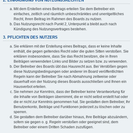
2. EINRÄUMUNG VON NUTZUNGSRECHTEN
Mit dem Erstellen eines Beitrags erteilen Sie dem Betreiber ein
einfaches, zeitlich und räumlich unbeschränktes und unentgeltliches
Recht, Ihren Beitrag im Rahmen des Boards zu nutzen.
Das Nutzungsrecht nach Punkt 2, Unterpunkt a bleibt auch nach
Kündigung des Nutzungsvertrages bestehen.
3. PFLICHTEN DES NUTZERS
Sie erklären mit der Erstellung eines Beitrags, dass er keine Inhalte
enthält, die gegen geltendes Recht oder die guten Sitten verstoßen. Sie
erklären insbesondere, dass Sie das Recht besitzen, die in Ihren
Beiträgen verwendeten Links und Bilder zu setzen bzw. zu verwenden.
Der Betreiber des Boards übt das Hausrecht aus. Bei Verstößen gegen
diese Nutzungsbedingungen oder anderer im Board veröffentlichten
Regeln kann der Betreiber Sie nach Abmahnung zeitweise oder
dauerhaft von der Nutzung dieses Boards ausschließen und Ihnen ein
Hausverbot erteilen.
Sie nehmen zur Kenntnis, dass der Betreiber keine Verantwortung für
die Inhalte von Beiträgen übernimmt, die er nicht selbst erstellt hat oder
die er nicht zur Kenntnis genommen hat. Sie gestatten dem Betreiber, Ihr
Benutzerkonto, Beiträge und Funktionen jederzeit zu löschen oder zu
sperren.
Sie gestatten dem Betreiber darüber hinaus, Ihre Beiträge abzuändern,
sofern sie gegen o. g. Regeln verstoßen oder geeignet sind, dem
Betreiber oder einem Dritten Schaden zuzufügen.