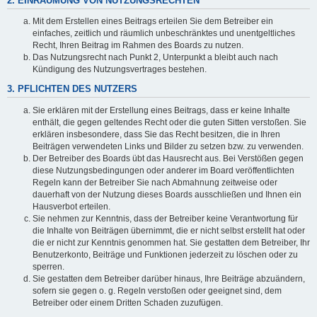
2. EINRÄUMUNG VON NUTZUNGSRECHTEN
Mit dem Erstellen eines Beitrags erteilen Sie dem Betreiber ein
einfaches, zeitlich und räumlich unbeschränktes und unentgeltliches
Recht, Ihren Beitrag im Rahmen des Boards zu nutzen.
Das Nutzungsrecht nach Punkt 2, Unterpunkt a bleibt auch nach
Kündigung des Nutzungsvertrages bestehen.
3. PFLICHTEN DES NUTZERS
Sie erklären mit der Erstellung eines Beitrags, dass er keine Inhalte
enthält, die gegen geltendes Recht oder die guten Sitten verstoßen. Sie
erklären insbesondere, dass Sie das Recht besitzen, die in Ihren
Beiträgen verwendeten Links und Bilder zu setzen bzw. zu verwenden.
Der Betreiber des Boards übt das Hausrecht aus. Bei Verstößen gegen
diese Nutzungsbedingungen oder anderer im Board veröffentlichten
Regeln kann der Betreiber Sie nach Abmahnung zeitweise oder
dauerhaft von der Nutzung dieses Boards ausschließen und Ihnen ein
Hausverbot erteilen.
Sie nehmen zur Kenntnis, dass der Betreiber keine Verantwortung für
die Inhalte von Beiträgen übernimmt, die er nicht selbst erstellt hat oder
die er nicht zur Kenntnis genommen hat. Sie gestatten dem Betreiber, Ihr
Benutzerkonto, Beiträge und Funktionen jederzeit zu löschen oder zu
sperren.
Sie gestatten dem Betreiber darüber hinaus, Ihre Beiträge abzuändern,
sofern sie gegen o. g. Regeln verstoßen oder geeignet sind, dem
Betreiber oder einem Dritten Schaden zuzufügen.