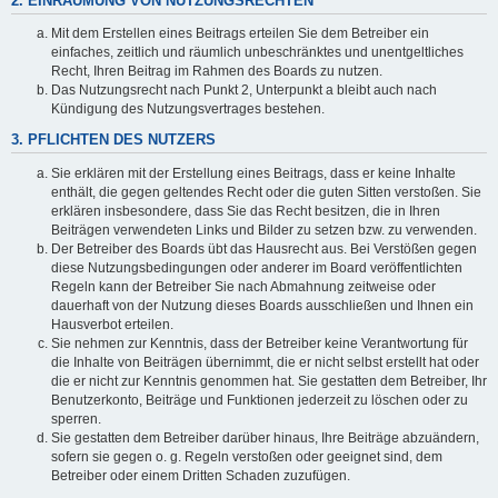
2. EINRÄUMUNG VON NUTZUNGSRECHTEN
Mit dem Erstellen eines Beitrags erteilen Sie dem Betreiber ein
einfaches, zeitlich und räumlich unbeschränktes und unentgeltliches
Recht, Ihren Beitrag im Rahmen des Boards zu nutzen.
Das Nutzungsrecht nach Punkt 2, Unterpunkt a bleibt auch nach
Kündigung des Nutzungsvertrages bestehen.
3. PFLICHTEN DES NUTZERS
Sie erklären mit der Erstellung eines Beitrags, dass er keine Inhalte
enthält, die gegen geltendes Recht oder die guten Sitten verstoßen. Sie
erklären insbesondere, dass Sie das Recht besitzen, die in Ihren
Beiträgen verwendeten Links und Bilder zu setzen bzw. zu verwenden.
Der Betreiber des Boards übt das Hausrecht aus. Bei Verstößen gegen
diese Nutzungsbedingungen oder anderer im Board veröffentlichten
Regeln kann der Betreiber Sie nach Abmahnung zeitweise oder
dauerhaft von der Nutzung dieses Boards ausschließen und Ihnen ein
Hausverbot erteilen.
Sie nehmen zur Kenntnis, dass der Betreiber keine Verantwortung für
die Inhalte von Beiträgen übernimmt, die er nicht selbst erstellt hat oder
die er nicht zur Kenntnis genommen hat. Sie gestatten dem Betreiber, Ihr
Benutzerkonto, Beiträge und Funktionen jederzeit zu löschen oder zu
sperren.
Sie gestatten dem Betreiber darüber hinaus, Ihre Beiträge abzuändern,
sofern sie gegen o. g. Regeln verstoßen oder geeignet sind, dem
Betreiber oder einem Dritten Schaden zuzufügen.