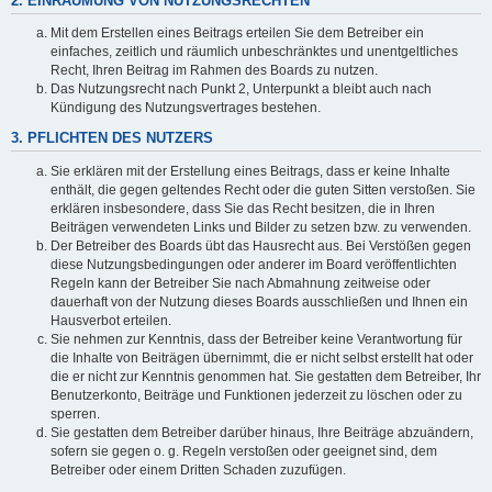
2. EINRÄUMUNG VON NUTZUNGSRECHTEN
Mit dem Erstellen eines Beitrags erteilen Sie dem Betreiber ein
einfaches, zeitlich und räumlich unbeschränktes und unentgeltliches
Recht, Ihren Beitrag im Rahmen des Boards zu nutzen.
Das Nutzungsrecht nach Punkt 2, Unterpunkt a bleibt auch nach
Kündigung des Nutzungsvertrages bestehen.
3. PFLICHTEN DES NUTZERS
Sie erklären mit der Erstellung eines Beitrags, dass er keine Inhalte
enthält, die gegen geltendes Recht oder die guten Sitten verstoßen. Sie
erklären insbesondere, dass Sie das Recht besitzen, die in Ihren
Beiträgen verwendeten Links und Bilder zu setzen bzw. zu verwenden.
Der Betreiber des Boards übt das Hausrecht aus. Bei Verstößen gegen
diese Nutzungsbedingungen oder anderer im Board veröffentlichten
Regeln kann der Betreiber Sie nach Abmahnung zeitweise oder
dauerhaft von der Nutzung dieses Boards ausschließen und Ihnen ein
Hausverbot erteilen.
Sie nehmen zur Kenntnis, dass der Betreiber keine Verantwortung für
die Inhalte von Beiträgen übernimmt, die er nicht selbst erstellt hat oder
die er nicht zur Kenntnis genommen hat. Sie gestatten dem Betreiber, Ihr
Benutzerkonto, Beiträge und Funktionen jederzeit zu löschen oder zu
sperren.
Sie gestatten dem Betreiber darüber hinaus, Ihre Beiträge abzuändern,
sofern sie gegen o. g. Regeln verstoßen oder geeignet sind, dem
Betreiber oder einem Dritten Schaden zuzufügen.