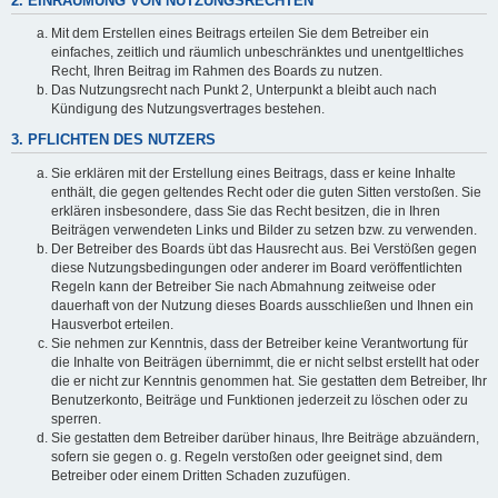
2. EINRÄUMUNG VON NUTZUNGSRECHTEN
Mit dem Erstellen eines Beitrags erteilen Sie dem Betreiber ein
einfaches, zeitlich und räumlich unbeschränktes und unentgeltliches
Recht, Ihren Beitrag im Rahmen des Boards zu nutzen.
Das Nutzungsrecht nach Punkt 2, Unterpunkt a bleibt auch nach
Kündigung des Nutzungsvertrages bestehen.
3. PFLICHTEN DES NUTZERS
Sie erklären mit der Erstellung eines Beitrags, dass er keine Inhalte
enthält, die gegen geltendes Recht oder die guten Sitten verstoßen. Sie
erklären insbesondere, dass Sie das Recht besitzen, die in Ihren
Beiträgen verwendeten Links und Bilder zu setzen bzw. zu verwenden.
Der Betreiber des Boards übt das Hausrecht aus. Bei Verstößen gegen
diese Nutzungsbedingungen oder anderer im Board veröffentlichten
Regeln kann der Betreiber Sie nach Abmahnung zeitweise oder
dauerhaft von der Nutzung dieses Boards ausschließen und Ihnen ein
Hausverbot erteilen.
Sie nehmen zur Kenntnis, dass der Betreiber keine Verantwortung für
die Inhalte von Beiträgen übernimmt, die er nicht selbst erstellt hat oder
die er nicht zur Kenntnis genommen hat. Sie gestatten dem Betreiber, Ihr
Benutzerkonto, Beiträge und Funktionen jederzeit zu löschen oder zu
sperren.
Sie gestatten dem Betreiber darüber hinaus, Ihre Beiträge abzuändern,
sofern sie gegen o. g. Regeln verstoßen oder geeignet sind, dem
Betreiber oder einem Dritten Schaden zuzufügen.