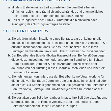
2. EINRÄUMUNG VON NUTZUNGSRECHTEN
Mit dem Erstellen eines Beitrags erteilen Sie dem Betreiber ein
einfaches, zeitlich und räumlich unbeschränktes und unentgeltliches
Recht, Ihren Beitrag im Rahmen des Boards zu nutzen.
Das Nutzungsrecht nach Punkt 2, Unterpunkt a bleibt auch nach
Kündigung des Nutzungsvertrages bestehen.
3. PFLICHTEN DES NUTZERS
Sie erklären mit der Erstellung eines Beitrags, dass er keine Inhalte
enthält, die gegen geltendes Recht oder die guten Sitten verstoßen. Sie
erklären insbesondere, dass Sie das Recht besitzen, die in Ihren
Beiträgen verwendeten Links und Bilder zu setzen bzw. zu verwenden.
Der Betreiber des Boards übt das Hausrecht aus. Bei Verstößen gegen
diese Nutzungsbedingungen oder anderer im Board veröffentlichten
Regeln kann der Betreiber Sie nach Abmahnung zeitweise oder
dauerhaft von der Nutzung dieses Boards ausschließen und Ihnen ein
Hausverbot erteilen.
Sie nehmen zur Kenntnis, dass der Betreiber keine Verantwortung für
die Inhalte von Beiträgen übernimmt, die er nicht selbst erstellt hat oder
die er nicht zur Kenntnis genommen hat. Sie gestatten dem Betreiber, Ihr
Benutzerkonto, Beiträge und Funktionen jederzeit zu löschen oder zu
sperren.
Sie gestatten dem Betreiber darüber hinaus, Ihre Beiträge abzuändern,
sofern sie gegen o. g. Regeln verstoßen oder geeignet sind, dem
Betreiber oder einem Dritten Schaden zuzufügen.