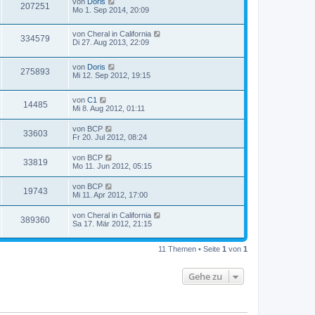
von
Doris
207251
Mo 1. Sep 2014, 20:09
von
Cheral in California
334579
Di 27. Aug 2013, 22:09
von
Doris
275893
Mi 12. Sep 2012, 19:15
von
C1
14485
Mi 8. Aug 2012, 01:11
von
BCP
33603
Fr 20. Jul 2012, 08:24
von
BCP
33819
Mo 11. Jun 2012, 05:15
von
BCP
19743
Mi 11. Apr 2012, 17:00
von
Cheral in California
389360
Sa 17. Mär 2012, 21:15
11 Themen • Seite
1
von
1
Gehe zu