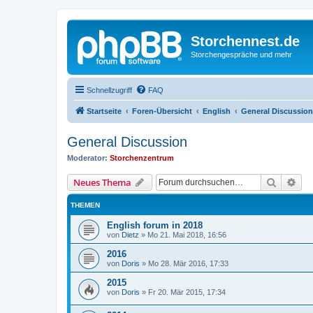
Storchennest.de
Storchengespräche und mehr
Schnellzugriff
FAQ
Startseite
Foren-Übersicht
English
General Discussion
General Discussion
Moderator:
Storchenzentrum
Suche
Erw
Neues Thema
THEMEN
English forum in 2018
von
Dietz
»
Mo 21. Mai 2018, 16:56
2016
von
Doris
»
Mo 28. Mär 2016, 17:33
2015
von
Doris
»
Fr 20. Mär 2015, 17:34