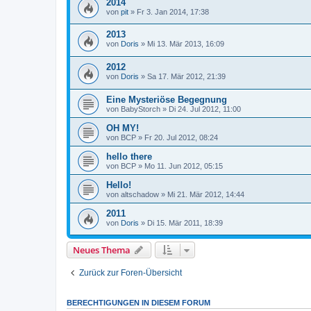
2014
von
pit
»
Fr 3. Jan 2014, 17:38
2013
von
Doris
»
Mi 13. Mär 2013, 16:09
2012
von
Doris
»
Sa 17. Mär 2012, 21:39
Eine Mysteriöse Begegnung
von
BabyStorch
»
Di 24. Jul 2012, 11:00
OH MY!
von
BCP
»
Fr 20. Jul 2012, 08:24
hello there
von
BCP
»
Mo 11. Jun 2012, 05:15
Hello!
von
altschadow
»
Mi 21. Mär 2012, 14:44
2011
von
Doris
»
Di 15. Mär 2011, 18:39
Neues Thema
Zurück zur Foren-Übersicht
BERECHTIGUNGEN IN DIESEM FORUM