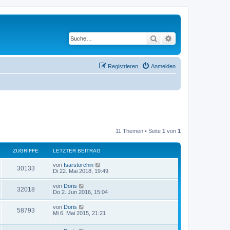
Suche
Erweiterte Suche
Registrieren
Anmelden
11 Themen • Seite
1
von
1
ZUGRIFFE
LETZTER BEITRAG
von
Isarstörchin
30133
Di 22. Mai 2018, 19:49
von
Doris
32018
Do 2. Jun 2016, 15:04
von
Doris
58793
Mi 6. Mai 2015, 21:21