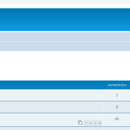
eiterte Suche
ANTWORTEN
1
9
45
1
2
3
4