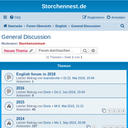
Storchennest.de
FAQ
Registrieren
Anmelden
S
Startseite
Foren-Übersicht
English
General Discussion
u
General Discussion
c
Moderator:
Storchenzentrum
h
Suche
Erweiterte Suche
Neues Thema
e
11 Themen • Seite
1
von
1
Themen
English forum in 2018
Letzter Beitrag von
Isarstörchin
«
Di 22. Mai 2018, 19:49
Antworten:
1
2016
Letzter Beitrag von
Doris
«
Do 2. Jun 2016, 15:04
Antworten:
9
2015
Letzter Beitrag von
Doris
«
Mi 6. Mai 2015, 21:21
Antworten:
45
1
2
3
4
2014
Letzter Beitrag von
Doris
«
Mo 1. Sep 2014, 20:09
Antworten:
197
1
11
12
13
14