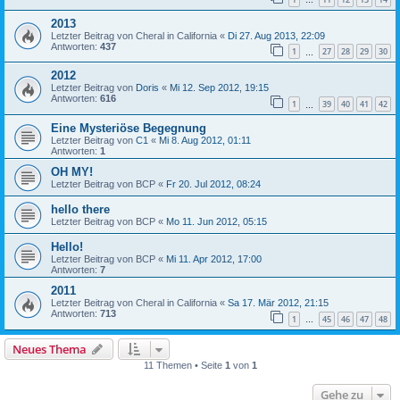
…
2013
Letzter Beitrag von
Cheral in California
«
Di 27. Aug 2013, 22:09
Antworten:
437
1
27
28
29
30
…
2012
Letzter Beitrag von
Doris
«
Mi 12. Sep 2012, 19:15
Antworten:
616
1
39
40
41
42
…
Eine Mysteriöse Begegnung
Letzter Beitrag von
C1
«
Mi 8. Aug 2012, 01:11
Antworten:
1
OH MY!
Letzter Beitrag von
BCP
«
Fr 20. Jul 2012, 08:24
hello there
Letzter Beitrag von
BCP
«
Mo 11. Jun 2012, 05:15
Hello!
Letzter Beitrag von
BCP
«
Mi 11. Apr 2012, 17:00
Antworten:
7
2011
Letzter Beitrag von
Cheral in California
«
Sa 17. Mär 2012, 21:15
Antworten:
713
1
45
46
47
48
…
Neues Thema
11 Themen • Seite
1
von
1
Gehe zu