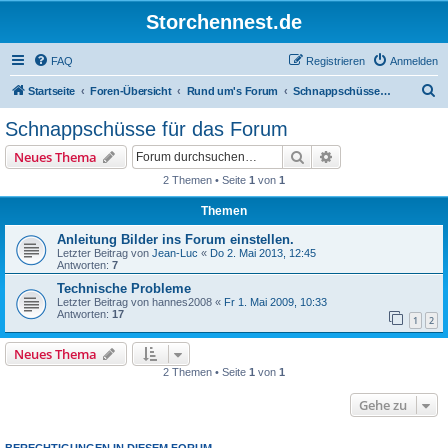
Storchennest.de
FAQ
Registrieren
Anmelden
S
Startseite
Foren-Übersicht
Rund um's Forum
Schnappschüsse für das Forum
u
Schnappschüsse für das Forum
c
Suche
Erweiterte Suche
Neues Thema
h
2 Themen • Seite
1
von
1
e
Themen
Anleitung Bilder ins Forum einstellen.
Letzter Beitrag von
Jean-Luc
«
Do 2. Mai 2013, 12:45
Antworten:
7
Technische Probleme
Letzter Beitrag von
hannes2008
«
Fr 1. Mai 2009, 10:33
Antworten:
17
1
2
Neues Thema
2 Themen • Seite
1
von
1
Gehe zu
BERECHTIGUNGEN IN DIESEM FORUM