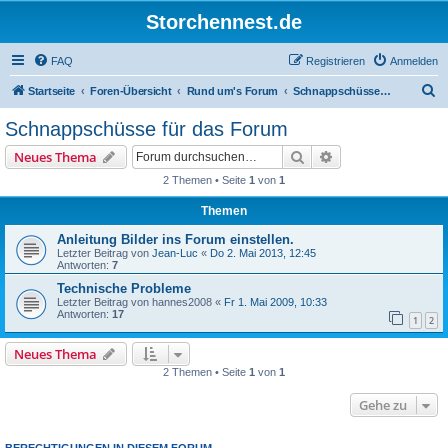
Storchennest.de
FAQ
Registrieren
Anmelden
S
Startseite
Foren-Übersicht
Rund um's Forum
Schnappschüsse für das Forum
u
Schnappschüsse für das Forum
c
Suche
Erweiterte Suche
Neues Thema
h
2 Themen • Seite
1
von
1
e
Themen
Anleitung Bilder ins Forum einstellen.
Letzter Beitrag von
Jean-Luc
«
Do 2. Mai 2013, 12:45
Antworten:
7
Technische Probleme
Letzter Beitrag von
hannes2008
«
Fr 1. Mai 2009, 10:33
Antworten:
17
1
2
Neues Thema
2 Themen • Seite
1
von
1
Gehe zu
BERECHTIGUNGEN IN DIESEM FORUM