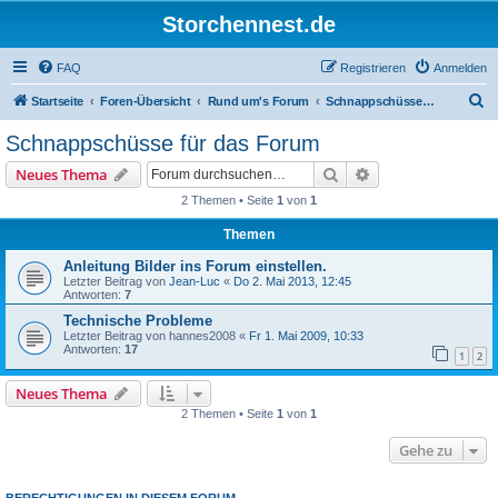
Storchennest.de
FAQ
Registrieren
Anmelden
S
Startseite
Foren-Übersicht
Rund um's Forum
Schnappschüsse für das Forum
u
Schnappschüsse für das Forum
c
Suche
Erweiterte Suche
Neues Thema
h
2 Themen • Seite
1
von
1
e
Themen
Anleitung Bilder ins Forum einstellen.
Letzter Beitrag von
Jean-Luc
«
Do 2. Mai 2013, 12:45
Antworten:
7
Technische Probleme
Letzter Beitrag von
hannes2008
«
Fr 1. Mai 2009, 10:33
Antworten:
17
1
2
Neues Thema
2 Themen • Seite
1
von
1
Gehe zu
BERECHTIGUNGEN IN DIESEM FORUM