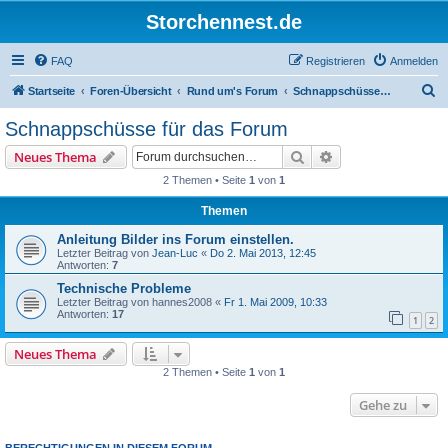
Storchennest.de
FAQ
Registrieren
Anmelden
S
Startseite
Foren-Übersicht
Rund um's Forum
Schnappschüsse für das Forum
u
Schnappschüsse für das Forum
c
Suche
Erweiterte Suche
Neues Thema
h
2 Themen • Seite
1
von
1
e
Themen
Anleitung Bilder ins Forum einstellen.
Letzter Beitrag von
Jean-Luc
«
Do 2. Mai 2013, 12:45
Antworten:
7
Technische Probleme
Letzter Beitrag von
hannes2008
«
Fr 1. Mai 2009, 10:33
Antworten:
17
1
2
Neues Thema
2 Themen • Seite
1
von
1
Gehe zu
BERECHTIGUNGEN IN DIESEM FORUM