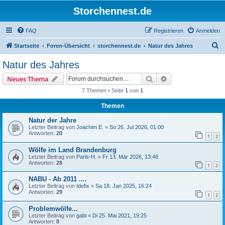
Storchennest.de
FAQ
Registrieren
Anmelden
S
Startseite
Foren-Übersicht
storchennest.de
Natur des Jahres
u
Natur des Jahres
c
Suche
Erweiterte Suche
Neues Thema
h
7 Themen • Seite
1
von
1
e
Themen
Natur der Jahre
Letzter Beitrag von
Joachim E.
«
So 26. Jul 2026, 01:00
Antworten:
20
1
2
Wölfe im Land Brandenburg
Letzter Beitrag von
Paris-H.
«
Fr 13. Mär 2026, 13:46
Antworten:
28
1
2
NABU - Ab 2011 ....
Letzter Beitrag von
Idefix
«
Sa 18. Jan 2025, 16:24
Antworten:
29
1
2
Problemwölfe...
Letzter Beitrag von
gabi
«
Di 25. Mai 2021, 19:25
Antworten:
8