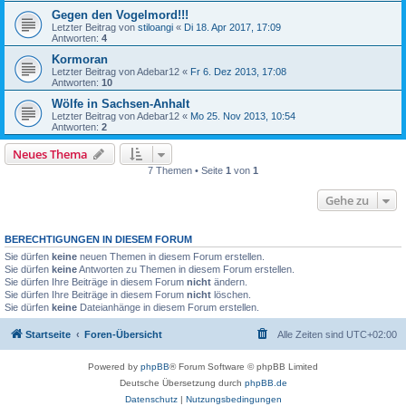
Gegen den Vogelmord!!!
Letzter Beitrag von
stiloangi
«
Di 18. Apr 2017, 17:09
Antworten:
4
Kormoran
Letzter Beitrag von
Adebar12
«
Fr 6. Dez 2013, 17:08
Antworten:
10
Wölfe in Sachsen-Anhalt
Letzter Beitrag von
Adebar12
«
Mo 25. Nov 2013, 10:54
Antworten:
2
Neues Thema
7 Themen • Seite
1
von
1
Gehe zu
BERECHTIGUNGEN IN DIESEM FORUM
Sie dürfen
keine
neuen Themen in diesem Forum erstellen.
Sie dürfen
keine
Antworten zu Themen in diesem Forum erstellen.
Sie dürfen Ihre Beiträge in diesem Forum
nicht
ändern.
Sie dürfen Ihre Beiträge in diesem Forum
nicht
löschen.
Sie dürfen
keine
Dateianhänge in diesem Forum erstellen.
Startseite
Foren-Übersicht
Alle Zeiten sind
UTC+02:00
Powered by
phpBB
® Forum Software © phpBB Limited
Deutsche Übersetzung durch
phpBB.de
Datenschutz
|
Nutzungsbedingungen