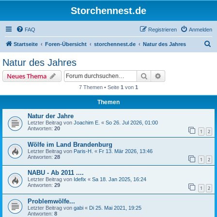
Storchennest.de
FAQ
Registrieren
Anmelden
S
Startseite
Foren-Übersicht
storchennest.de
Natur des Jahres
u
Natur des Jahres
c
Suche
Erweiterte Suche
Neues Thema
h
7 Themen • Seite
1
von
1
e
Themen
Natur der Jahre
Letzter Beitrag von
Joachim E.
«
So 26. Jul 2026, 01:00
Antworten:
20
1
2
Wölfe im Land Brandenburg
Letzter Beitrag von
Paris-H.
«
Fr 13. Mär 2026, 13:46
Antworten:
28
1
2
NABU - Ab 2011 ....
Letzter Beitrag von
Idefix
«
Sa 18. Jan 2025, 16:24
Antworten:
29
1
2
Problemwölfe...
Letzter Beitrag von
gabi
«
Di 25. Mai 2021, 19:25
Antworten:
8