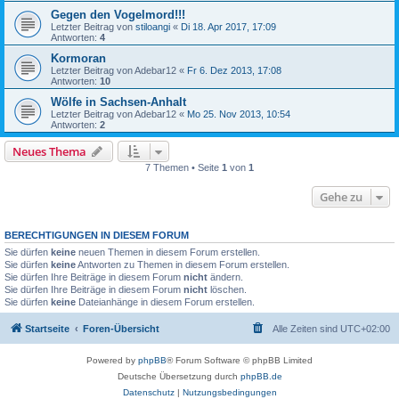
Gegen den Vogelmord!!!
Letzter Beitrag von
stiloangi
«
Di 18. Apr 2017, 17:09
Antworten:
4
Kormoran
Letzter Beitrag von
Adebar12
«
Fr 6. Dez 2013, 17:08
Antworten:
10
Wölfe in Sachsen-Anhalt
Letzter Beitrag von
Adebar12
«
Mo 25. Nov 2013, 10:54
Antworten:
2
Neues Thema
7 Themen • Seite
1
von
1
Gehe zu
BERECHTIGUNGEN IN DIESEM FORUM
Sie dürfen
keine
neuen Themen in diesem Forum erstellen.
Sie dürfen
keine
Antworten zu Themen in diesem Forum erstellen.
Sie dürfen Ihre Beiträge in diesem Forum
nicht
ändern.
Sie dürfen Ihre Beiträge in diesem Forum
nicht
löschen.
Sie dürfen
keine
Dateianhänge in diesem Forum erstellen.
Startseite
Foren-Übersicht
Alle Zeiten sind
UTC+02:00
Powered by
phpBB
® Forum Software © phpBB Limited
Deutsche Übersetzung durch
phpBB.de
Datenschutz
|
Nutzungsbedingungen