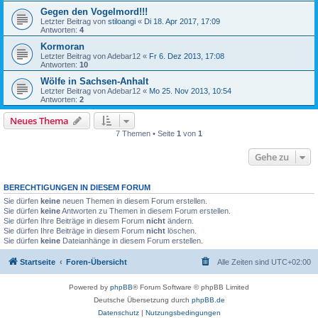
Gegen den Vogelmord!!!
Letzter Beitrag von
stiloangi
«
Di 18. Apr 2017, 17:09
Antworten:
4
Kormoran
Letzter Beitrag von
Adebar12
«
Fr 6. Dez 2013, 17:08
Antworten:
10
Wölfe in Sachsen-Anhalt
Letzter Beitrag von
Adebar12
«
Mo 25. Nov 2013, 10:54
Antworten:
2
Neues Thema
7 Themen • Seite
1
von
1
Gehe zu
BERECHTIGUNGEN IN DIESEM FORUM
Sie dürfen
keine
neuen Themen in diesem Forum erstellen.
Sie dürfen
keine
Antworten zu Themen in diesem Forum erstellen.
Sie dürfen Ihre Beiträge in diesem Forum
nicht
ändern.
Sie dürfen Ihre Beiträge in diesem Forum
nicht
löschen.
Sie dürfen
keine
Dateianhänge in diesem Forum erstellen.
Startseite
Foren-Übersicht
Alle Zeiten sind
UTC+02:00
Powered by
phpBB
® Forum Software © phpBB Limited
Deutsche Übersetzung durch
phpBB.de
Datenschutz
|
Nutzungsbedingungen