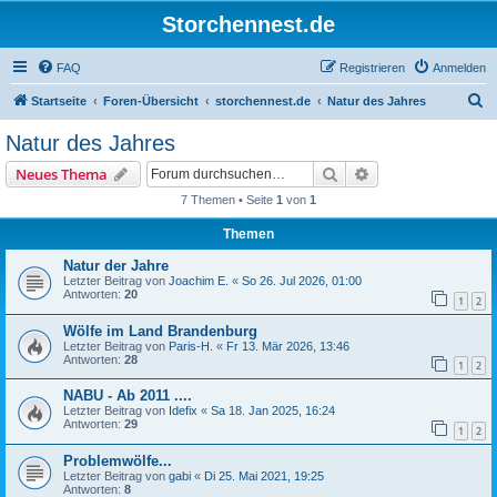
Storchennest.de
FAQ
Registrieren
Anmelden
S
Startseite
Foren-Übersicht
storchennest.de
Natur des Jahres
u
Natur des Jahres
c
Suche
Erweiterte Suche
Neues Thema
h
7 Themen • Seite
1
von
1
e
Themen
Natur der Jahre
Letzter Beitrag von
Joachim E.
«
So 26. Jul 2026, 01:00
Antworten:
20
1
2
Wölfe im Land Brandenburg
Letzter Beitrag von
Paris-H.
«
Fr 13. Mär 2026, 13:46
Antworten:
28
1
2
NABU - Ab 2011 ....
Letzter Beitrag von
Idefix
«
Sa 18. Jan 2025, 16:24
Antworten:
29
1
2
Problemwölfe...
Letzter Beitrag von
gabi
«
Di 25. Mai 2021, 19:25
Antworten:
8