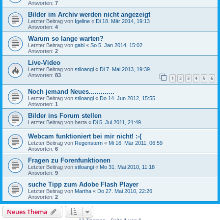
Antworten:
7
Bilder im Archiv werden nicht angezeigt
Letzter Beitrag von
Igeline
«
Di 18. Mär 2014, 19:13
Antworten:
4
Warum so lange warten?
Letzter Beitrag von
gabi
«
So 5. Jan 2014, 15:02
Antworten:
2
Live-Video
Letzter Beitrag von
stiloangi
«
Di 7. Mai 2013, 19:39
Antworten:
83
1
2
3
4
5
6
Noch jemand Neues.............
Letzter Beitrag von
stiloangi
«
Do 14. Jun 2012, 15:55
Antworten:
1
Bilder ins Forum stellen
Letzter Beitrag von
herta
«
Di 5. Jul 2011, 21:49
Webcam funktioniert bei mir nicht! :-(
Letzter Beitrag von
Regenstern
«
Mi 16. Mär 2011, 06:59
Antworten:
6
Fragen zu Forenfunktionen
Letzter Beitrag von
stiloangi
«
Mo 31. Mai 2010, 11:18
Antworten:
9
suche Tipp zum Adobe Flash Player
Letzter Beitrag von
Martha
«
Do 27. Mai 2010, 22:26
Antworten:
2
Neues Thema