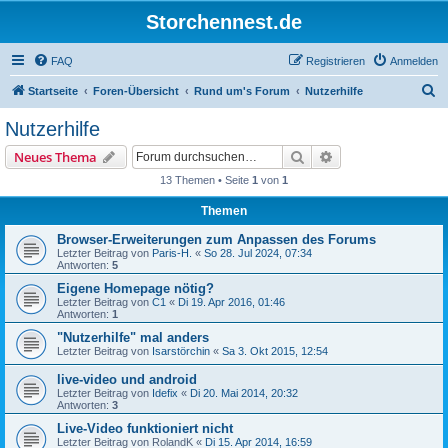
Storchennest.de
FAQ
Registrieren
Anmelden
S
Startseite
Foren-Übersicht
Rund um's Forum
Nutzerhilfe
u
Nutzerhilfe
c
Suche
Erweiterte Suche
Neues Thema
h
13 Themen • Seite
1
von
1
e
Themen
Browser-Erweiterungen zum Anpassen des Forums
Letzter Beitrag von
Paris-H.
«
So 28. Jul 2024, 07:34
Antworten:
5
Eigene Homepage nötig?
Letzter Beitrag von
C1
«
Di 19. Apr 2016, 01:46
Antworten:
1
"Nutzerhilfe" mal anders
Letzter Beitrag von
Isarstörchin
«
Sa 3. Okt 2015, 12:54
live-video und android
Letzter Beitrag von
Idefix
«
Di 20. Mai 2014, 20:32
Antworten:
3
Live-Video funktioniert nicht
Letzter Beitrag von
RolandK
«
Di 15. Apr 2014, 16:59