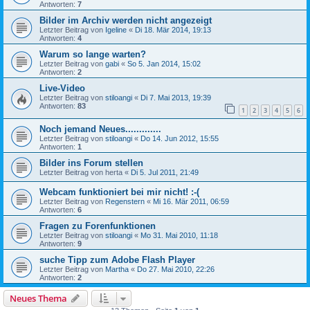
Antworten:
7
Bilder im Archiv werden nicht angezeigt
Letzter Beitrag von
Igeline
«
Di 18. Mär 2014, 19:13
Antworten:
4
Warum so lange warten?
Letzter Beitrag von
gabi
«
So 5. Jan 2014, 15:02
Antworten:
2
Live-Video
Letzter Beitrag von
stiloangi
«
Di 7. Mai 2013, 19:39
Antworten:
83
1
2
3
4
5
6
Noch jemand Neues.............
Letzter Beitrag von
stiloangi
«
Do 14. Jun 2012, 15:55
Antworten:
1
Bilder ins Forum stellen
Letzter Beitrag von
herta
«
Di 5. Jul 2011, 21:49
Webcam funktioniert bei mir nicht! :-(
Letzter Beitrag von
Regenstern
«
Mi 16. Mär 2011, 06:59
Antworten:
6
Fragen zu Forenfunktionen
Letzter Beitrag von
stiloangi
«
Mo 31. Mai 2010, 11:18
Antworten:
9
suche Tipp zum Adobe Flash Player
Letzter Beitrag von
Martha
«
Do 27. Mai 2010, 22:26
Antworten:
2
Neues Thema