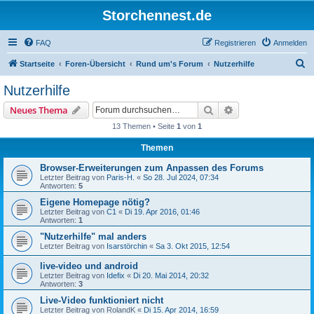
Storchennest.de
FAQ
Registrieren
Anmelden
S
Startseite
Foren-Übersicht
Rund um's Forum
Nutzerhilfe
u
Nutzerhilfe
c
Suche
Erweiterte Suche
Neues Thema
h
13 Themen • Seite
1
von
1
e
Themen
Browser-Erweiterungen zum Anpassen des Forums
Letzter Beitrag von
Paris-H.
«
So 28. Jul 2024, 07:34
Antworten:
5
Eigene Homepage nötig?
Letzter Beitrag von
C1
«
Di 19. Apr 2016, 01:46
Antworten:
1
"Nutzerhilfe" mal anders
Letzter Beitrag von
Isarstörchin
«
Sa 3. Okt 2015, 12:54
live-video und android
Letzter Beitrag von
Idefix
«
Di 20. Mai 2014, 20:32
Antworten:
3
Live-Video funktioniert nicht
Letzter Beitrag von
RolandK
«
Di 15. Apr 2014, 16:59