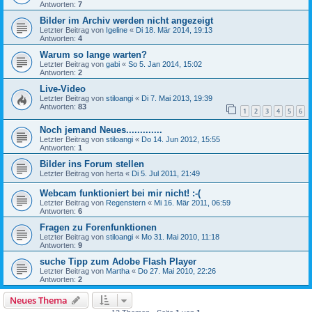
Antworten:
7
Bilder im Archiv werden nicht angezeigt
Letzter Beitrag von
Igeline
«
Di 18. Mär 2014, 19:13
Antworten:
4
Warum so lange warten?
Letzter Beitrag von
gabi
«
So 5. Jan 2014, 15:02
Antworten:
2
Live-Video
Letzter Beitrag von
stiloangi
«
Di 7. Mai 2013, 19:39
Antworten:
83
1
2
3
4
5
6
Noch jemand Neues.............
Letzter Beitrag von
stiloangi
«
Do 14. Jun 2012, 15:55
Antworten:
1
Bilder ins Forum stellen
Letzter Beitrag von
herta
«
Di 5. Jul 2011, 21:49
Webcam funktioniert bei mir nicht! :-(
Letzter Beitrag von
Regenstern
«
Mi 16. Mär 2011, 06:59
Antworten:
6
Fragen zu Forenfunktionen
Letzter Beitrag von
stiloangi
«
Mo 31. Mai 2010, 11:18
Antworten:
9
suche Tipp zum Adobe Flash Player
Letzter Beitrag von
Martha
«
Do 27. Mai 2010, 22:26
Antworten:
2
Neues Thema