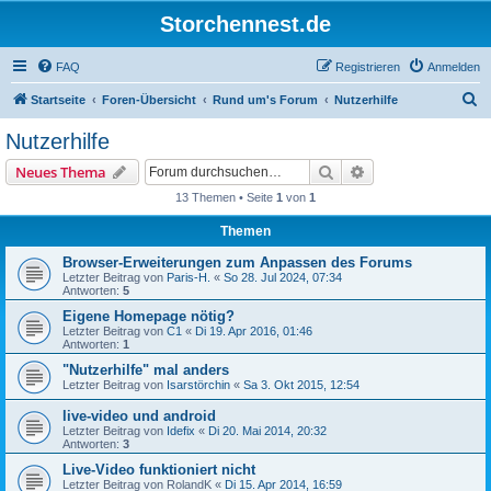
Storchennest.de
FAQ
Registrieren
Anmelden
S
Startseite
Foren-Übersicht
Rund um's Forum
Nutzerhilfe
u
Nutzerhilfe
c
Suche
Erweiterte Suche
Neues Thema
h
13 Themen • Seite
1
von
1
e
Themen
Browser-Erweiterungen zum Anpassen des Forums
Letzter Beitrag von
Paris-H.
«
So 28. Jul 2024, 07:34
Antworten:
5
Eigene Homepage nötig?
Letzter Beitrag von
C1
«
Di 19. Apr 2016, 01:46
Antworten:
1
"Nutzerhilfe" mal anders
Letzter Beitrag von
Isarstörchin
«
Sa 3. Okt 2015, 12:54
live-video und android
Letzter Beitrag von
Idefix
«
Di 20. Mai 2014, 20:32
Antworten:
3
Live-Video funktioniert nicht
Letzter Beitrag von
RolandK
«
Di 15. Apr 2014, 16:59