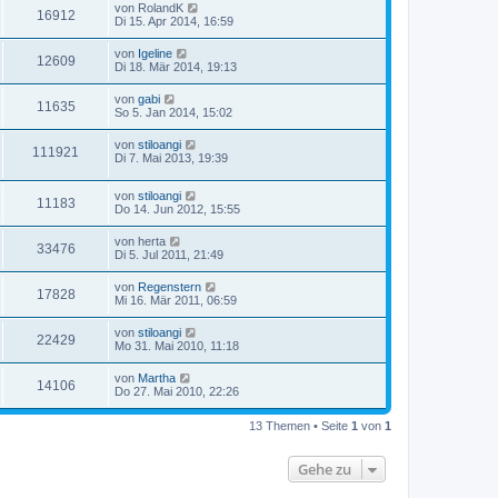
von
RolandK
16912
Di 15. Apr 2014, 16:59
von
Igeline
12609
Di 18. Mär 2014, 19:13
von
gabi
11635
So 5. Jan 2014, 15:02
von
stiloangi
111921
Di 7. Mai 2013, 19:39
von
stiloangi
11183
Do 14. Jun 2012, 15:55
von
herta
33476
Di 5. Jul 2011, 21:49
von
Regenstern
17828
Mi 16. Mär 2011, 06:59
von
stiloangi
22429
Mo 31. Mai 2010, 11:18
von
Martha
14106
Do 27. Mai 2010, 22:26
13 Themen • Seite
1
von
1
Gehe zu