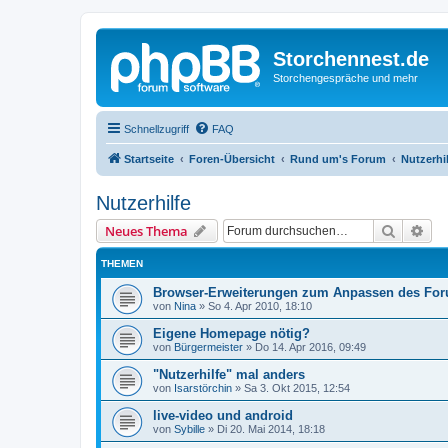
Storchennest.de
Storchengespräche und mehr
Schnellzugriff
FAQ
Startseite
Foren-Übersicht
Rund um's Forum
Nutzerhi
Nutzerhilfe
Suche
Erw
Neues Thema
THEMEN
Browser-Erweiterungen zum Anpassen des Fo
von
Nina
»
So 4. Apr 2010, 18:10
Eigene Homepage nötig?
von
Bürgermeister
»
Do 14. Apr 2016, 09:49
"Nutzerhilfe" mal anders
von
Isarstörchin
»
Sa 3. Okt 2015, 12:54
live-video und android
von
Sybille
»
Di 20. Mai 2014, 18:18