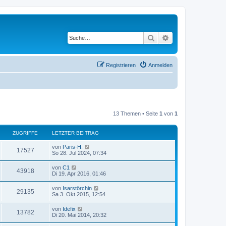
Suche
Erweiterte Suche
Registrieren
Anmelden
13 Themen • Seite
1
von
1
ZUGRIFFE
LETZTER BEITRAG
von
Paris-H.
17527
So 28. Jul 2024, 07:34
von
C1
43918
Di 19. Apr 2016, 01:46
von
Isarstörchin
29135
Sa 3. Okt 2015, 12:54
von
Idefix
13782
Di 20. Mai 2014, 20:32