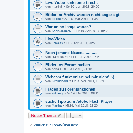
Live-Video funktioniert nicht
von
martin8
»
So 30. Jun 2013, 20:00
Bilder im Archiv werden nicht angezeigt
von
Igeline
»
So 16. Mär 2014, 11:35
Warum so lange warten?
von
Schleiereule51
»
Fr 19. Apr 2013, 18:58
Live-Video
von
Erika38
»
Fr 2. Apr 2010, 20:56
Noch jemand Neues.............
von
Namouk
»
Do 14. Jun 2012, 15:51
Bilder ins Forum stellen
von
herta
»
Di 5. Jul 2011, 21:49
Webcam funktioniert bei mir nicht! :-(
von
Graulebooz
»
Do 3. Mär 2011, 15:39
Fragen zu Forenfunktionen
von
stiloangi
»
Mi 19. Mai 2010, 08:11
suche Tipp zum Adobe Flash Player
von
Martha
»
Mi 26. Mai 2010, 22:28
Neues Thema
Zurück zur Foren-Übersicht