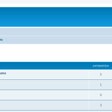
lfe
eiterte Suche
ANTWORTEN
rums
5
1
0
3