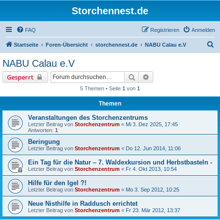
Storchennest.de
FAQ
Registrieren
Anmelden
S
Startseite
Foren-Übersicht
storchennest.de
NABU Calau e.V
u
NABU Calau e.V
c
Suche
Erweiterte Suche
Gesperrt
h
5 Themen • Seite
1
von
1
e
Themen
Veranstaltungen des Storchenzentrums
Letzter Beitrag von
Storchenzentrum
«
Mi 3. Dez 2025, 17:45
Antworten:
1
Beringung
Letzter Beitrag von
Storchenzentrum
«
Do 12. Jun 2014, 11:06
Ein Tag für die Natur – 7. Waldexkursion und Herbstbasteln -
Letzter Beitrag von
Storchenzentrum
«
Fr 4. Okt 2013, 10:54
Hilfe für den Igel ?!
Letzter Beitrag von
Storchenzentrum
«
Mo 3. Sep 2012, 10:25
Neue Nisthilfe in Raddusch errichtet
Letzter Beitrag von
Storchenzentrum
«
Fr 23. Mär 2012, 13:37