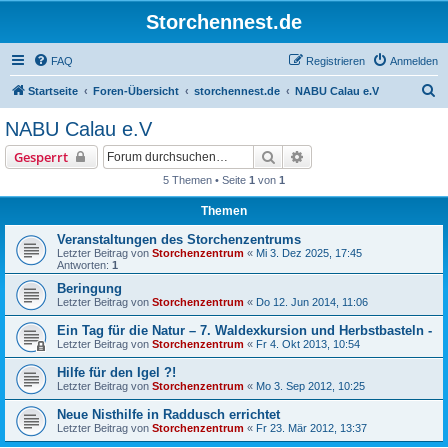
Storchennest.de
FAQ
Registrieren
Anmelden
S
Startseite
Foren-Übersicht
storchennest.de
NABU Calau e.V
u
NABU Calau e.V
c
Suche
Erweiterte Suche
Gesperrt
h
5 Themen • Seite
1
von
1
e
Themen
Veranstaltungen des Storchenzentrums
Letzter Beitrag von
Storchenzentrum
«
Mi 3. Dez 2025, 17:45
Antworten:
1
Beringung
Letzter Beitrag von
Storchenzentrum
«
Do 12. Jun 2014, 11:06
Ein Tag für die Natur – 7. Waldexkursion und Herbstbasteln -
Letzter Beitrag von
Storchenzentrum
«
Fr 4. Okt 2013, 10:54
Hilfe für den Igel ?!
Letzter Beitrag von
Storchenzentrum
«
Mo 3. Sep 2012, 10:25
Neue Nisthilfe in Raddusch errichtet
Letzter Beitrag von
Storchenzentrum
«
Fr 23. Mär 2012, 13:37