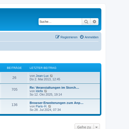
Suche
Erweiterte Suche
Registrieren
Anmelden
BEITRÄGE
LETZTER BEITRAG
N
von
Jean-Luc
26
e
Do 2. Mai 2013, 12:45
u
e
Re: Veranstaltungen im Storch…
705
s
N
von
Idefix
t
e
So 12. Okt 2025, 19:14
e
u
r
e
Browser-Erweiterungen zum Anp…
B
136
s
N
von
Paris-H.
e
t
e
So 28. Jul 2024, 07:34
i
e
u
t
r
e
r
B
s
a
e
t
g
i
Gehe zu
e
t