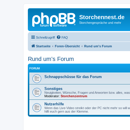
Storchennest.de
Storchengespräche und mehr
Schnellzugriff
FAQ
Startseite
Foren-Übersicht
Rund um's Forum
Rund um's Forum
FORUM
Schnappschüsse für das Forum
Sonstiges
Neuigkeiten, Wünsche, Fragen und Anworten bzw. alles, was 
Moderator:
Storchenzentrum
Nutzerhilfe
Wenn das Live-Video streikt oder der PC nicht mehr so will w
hilft euch gern aus der Klemme.