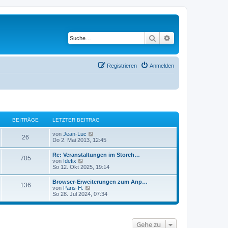
Suche
Erweiterte Suche
Registrieren
Anmelden
BEITRÄGE
LETZTER BEITRAG
N
von
Jean-Luc
26
e
Do 2. Mai 2013, 12:45
u
e
Re: Veranstaltungen im Storch…
705
s
N
von
Idefix
t
e
So 12. Okt 2025, 19:14
e
u
r
e
Browser-Erweiterungen zum Anp…
B
136
s
N
von
Paris-H.
e
t
e
So 28. Jul 2024, 07:34
i
e
u
t
r
e
r
B
s
a
e
t
g
i
Gehe zu
e
t