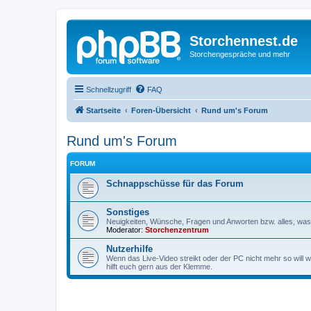
Storchennest.de
Storchengespräche und mehr
Schnellzugriff
FAQ
Startseite
Foren-Übersicht
Rund um's Forum
Rund um's Forum
FORUM
Schnappschüsse für das Forum
Sonstiges
Neuigkeiten, Wünsche, Fragen und Anworten bzw. alles, was 
Moderator:
Storchenzentrum
Nutzerhilfe
Wenn das Live-Video streikt oder der PC nicht mehr so will w
hilft euch gern aus der Klemme.