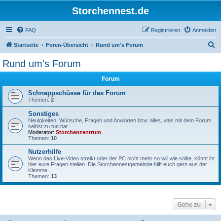
Storchennest.de
FAQ
Registrieren
Anmelden
S
Startseite
Foren-Übersicht
Rund um's Forum
u
Rund um's Forum
c
Forum
h
e
Schnappschüsse für das Forum
Themen:
2
Sonstiges
Neuigkeiten, Wünsche, Fragen und Anworten bzw. alles, was mit dem Forum
selbst zu tun hat.
Moderator:
Storchenzentrum
Themen:
10
Nutzerhilfe
Wenn das Live-Video streikt oder der PC nicht mehr so will wie sollte, könnt ihr
hier eure Fragen stellen. Die Storchennestgemeinde hilft euch gern aus der
Klemme.
Themen:
13
Gehe zu