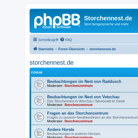
Storchennest.de
Storchengespräche und mehr
Schnellzugriff
FAQ
Startseite
Foren-Übersicht
storchennest.de
storchennest.de
FORUM
Beobachtungen im Nest von Raddusch
Moderator:
Storchenzentrum
Beobachtungen im Nest von Vetschau
Das Storchennest in Vetschau / Spreewald im Detail
Moderator:
Storchenzentrum
Fragen an das Storchenzentrum
Fragen zu unseren Nestbewohnern an das Storchenzentru
Moderator:
Storchenzentrum
Andere Horste
Beobachtungen in anderen Horsten.
Moderator:
Storchenzentrum