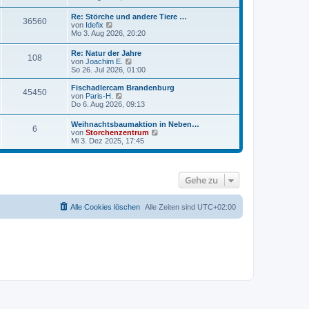
e
u
t
r
e
r
Re: Störche und andere Tiere …
B
36560
s
a
N
von
Idefix
e
t
g
e
Mo 3. Aug 2026, 20:20
i
e
u
t
r
e
r
Re: Natur der Jahre
B
108
s
a
N
von
Joachim E.
e
t
g
e
So 26. Jul 2026, 01:00
i
e
u
t
r
e
r
Fischadlercam Brandenburg
B
45450
s
a
N
von
Paris-H.
e
t
g
e
Do 6. Aug 2026, 09:13
i
e
u
t
r
e
r
Weihnachtsbaumaktion in Neben…
B
6
s
a
N
von
Storchenzentrum
e
t
g
e
Mi 3. Dez 2025, 17:45
i
e
u
t
r
e
r
B
s
a
e
t
g
i
Gehe zu
e
t
r
r
B
a
e
Alle Cookies löschen
Alle Zeiten sind
UTC+02:00
g
i
t
r
a
g