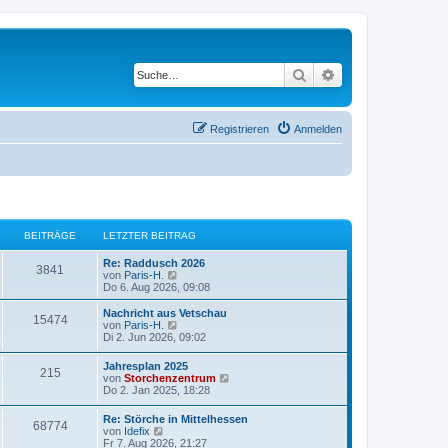
Suche
Erweiterte Suche
Registrieren
Anmelden
BEITRÄGE
LETZTER BEITRAG
Re: Raddusch 2026
3841
N
von
Paris-H.
e
Do 6. Aug 2026, 09:08
u
e
Nachricht aus Vetschau
15474
s
N
von
Paris-H.
t
e
Di 2. Jun 2026, 09:02
e
u
r
e
Jahresplan 2025
B
215
s
N
von
Storchenzentrum
e
t
e
Do 2. Jan 2025, 18:28
i
e
u
t
r
e
r
Re: Störche in Mittelhessen
B
68774
s
N
a
von
Idefix
e
t
e
g
Fr 7. Aug 2026, 21:27
i