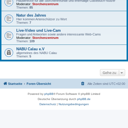
Plauderecke für alle Storchenfreunde und ehemalige Gästebuch-Nutzer
Moderator:
Storchenzentrum
Themen:
85
Natur des Jahres
Hier kommen Artenschützer zu Wort
Themen:
7
Live-Video und Live-Cam
Fragen und Antworten sowie andere interessante Web-Cams
Moderator:
Storchenzentrum
Themen:
109
NABU Calau e.V
allgemeines des NABU Calau
Themen:
5
Gehe zu
Startseite
Foren-Übersicht
Alle Zeiten sind
UTC+02:00
Powered by
phpBB
® Forum Software © phpBB Limited
Deutsche Übersetzung durch
phpBB.de
Datenschutz
|
Nutzungsbedingungen