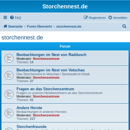
Storchennest.de
FAQ
Registrieren
Anmelden
S
Startseite
Foren-Übersicht
storchennest.de
u
storchennest.de
c
Forum
h
e
Beobachtungen im Nest von Raddusch
Moderator:
Storchenzentrum
Themen:
14
Beobachtungen im Nest von Vetschau
Das Storchennest in Vetschau / Spreewald im Detail
Moderator:
Storchenzentrum
Themen:
27
Fragen an das Storchenzentrum
Fragen zu unseren Nestbewohnern an das Storchenzentrum
Moderator:
Storchenzentrum
Themen:
41
Andere Horste
Beobachtungen in anderen Horsten.
Moderator:
Storchenzentrum
Themen:
217
Storchenfreunde