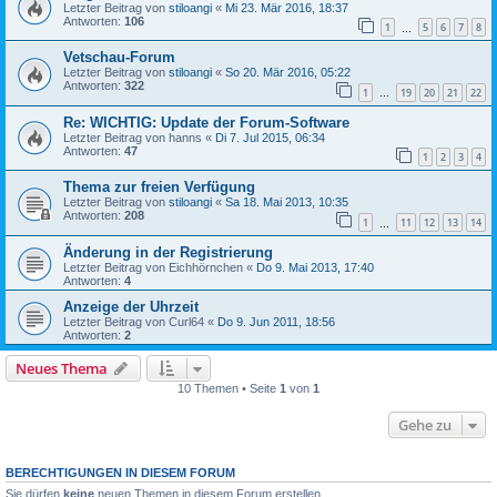
Letzter Beitrag von
stiloangi
«
Mi 23. Mär 2016, 18:37
Antworten:
106
1
5
6
7
8
…
Vetschau-Forum
Letzter Beitrag von
stiloangi
«
So 20. Mär 2016, 05:22
Antworten:
322
1
19
20
21
22
…
Re: WICHTIG: Update der Forum-Software
Letzter Beitrag von
hanns
«
Di 7. Jul 2015, 06:34
Antworten:
47
1
2
3
4
Thema zur freien Verfügung
Letzter Beitrag von
stiloangi
«
Sa 18. Mai 2013, 10:35
Antworten:
208
1
11
12
13
14
…
Änderung in der Registrierung
Letzter Beitrag von
Eichhörnchen
«
Do 9. Mai 2013, 17:40
Antworten:
4
Anzeige der Uhrzeit
Letzter Beitrag von
Curl64
«
Do 9. Jun 2011, 18:56
Antworten:
2
Neues Thema
10 Themen • Seite
1
von
1
Gehe zu
BERECHTIGUNGEN IN DIESEM FORUM
Sie dürfen
keine
neuen Themen in diesem Forum erstellen.