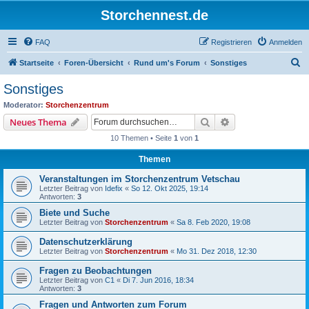
Storchennest.de
FAQ
Registrieren
Anmelden
S
Startseite
Foren-Übersicht
Rund um's Forum
Sonstiges
u
Sonstiges
c
Moderator:
Storchenzentrum
h
Suche
Erweiterte Suche
Neues Thema
e
10 Themen • Seite
1
von
1
Themen
Veranstaltungen im Storchenzentrum Vetschau
Letzter Beitrag von
Idefix
«
So 12. Okt 2025, 19:14
Antworten:
3
Biete und Suche
Letzter Beitrag von
Storchenzentrum
«
Sa 8. Feb 2020, 19:08
Datenschutzerklärung
Letzter Beitrag von
Storchenzentrum
«
Mo 31. Dez 2018, 12:30
Fragen zu Beobachtungen
Letzter Beitrag von
C1
«
Di 7. Jun 2016, 18:34
Antworten:
3
Fragen und Antworten zum Forum