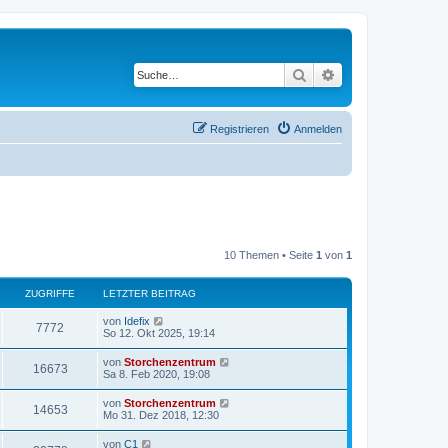
Suche
Erweiterte Suche
Registrieren
Anmelden
10 Themen • Seite
1
von
1
ZUGRIFFE
LETZTER BEITRAG
von
Idefix
7772
So 12. Okt 2025, 19:14
von
Storchenzentrum
16673
Sa 8. Feb 2020, 19:08
von
Storchenzentrum
14653
Mo 31. Dez 2018, 12:30
von
C1