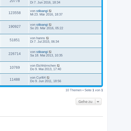
20778
Di 7. Jun 2016, 18:34
von
stiloangi
123558
Mi 23. Mär 2016, 18:37
von
stiloangi
190927
So 20. Mär 2016, 05:22
von
hanns
51851
Di 7. Jul 2015, 06:34
von
stiloangi
226714
Sa 18. Mai 2013, 10:35
von
Eichhörnchen
10769
Do 9. Mai 2013, 17:40
von
Curl64
11488
Do 9. Jun 2011, 18:56
10 Themen • Seite
1
von
1
Gehe zu