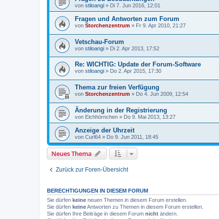
von
stiloangi
»
Di 7. Jun 2016, 12:01
Fragen und Antworten zum Forum
von
Storchenzentrum
»
Fr 9. Apr 2010, 21:27
Vetschau-Forum
von
stiloangi
»
Di 2. Apr 2013, 17:52
Re: WICHTIG: Update der Forum-Software
von
stiloangi
»
Do 2. Apr 2015, 17:30
Thema zur freien Verfügung
von
Storchenzentrum
»
Do 4. Jun 2009, 12:54
Änderung in der Registrierung
von
Eichhörnchen
»
Do 9. Mai 2013, 13:27
Anzeige der Uhrzeit
von
Curl64
»
Do 9. Jun 2011, 18:45
Neues Thema
Zurück zur Foren-Übersicht
BERECHTIGUNGEN IN DIESEM FORUM
Sie dürfen
keine
neuen Themen in diesem Forum erstellen.
Sie dürfen
keine
Antworten zu Themen in diesem Forum erstellen.
Sie dürfen Ihre Beiträge in diesem Forum
nicht
ändern.