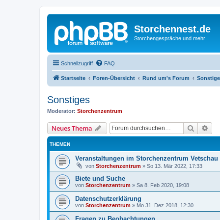
Storchennest.de
Storchengespräche und mehr
Schnellzugriff
FAQ
Startseite
Foren-Übersicht
Rund um's Forum
Sonstig
Sonstiges
Moderator:
Storchenzentrum
Suche
Erw
Neues Thema
THEMEN
Veranstaltungen im Storchenzentrum Vetschau
von
Storchenzentrum
»
So 13. Mär 2022, 17:33
Biete und Suche
von
Storchenzentrum
»
Sa 8. Feb 2020, 19:08
Datenschutzerklärung
von
Storchenzentrum
»
Mo 31. Dez 2018, 12:30
Fragen zu Beobachtungen