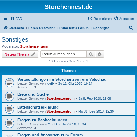
Storchennest.de
FAQ
Registrieren
Anmelden
S
Startseite
Foren-Übersicht
Rund um's Forum
Sonstiges
u
Sonstiges
c
Moderator:
Storchenzentrum
h
Suche
Erweiterte Suche
Neues Thema
e
10 Themen • Seite
1
von
1
Themen
Veranstaltungen im Storchenzentrum Vetschau
Letzter Beitrag von
Idefix
«
So 12. Okt 2025, 19:14
Antworten:
3
Biete und Suche
Letzter Beitrag von
Storchenzentrum
«
Sa 8. Feb 2020, 19:08
Datenschutzerklärung
Letzter Beitrag von
Storchenzentrum
«
Mo 31. Dez 2018, 12:30
Fragen zu Beobachtungen
Letzter Beitrag von
C1
«
Di 7. Jun 2016, 18:34
Antworten:
3
Fragen und Antworten zum Forum