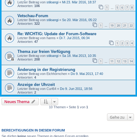
Letzter Beitrag von
stiloangi
«
Mi 23. Mär 2016, 18:37
Antworten:
106
1
5
6
7
8
…
Vetschau-Forum
Letzter Beitrag von
stiloangi
«
So 20. Mär 2016, 05:22
Antworten:
322
1
19
20
21
22
…
Re: WICHTIG: Update der Forum-Software
Letzter Beitrag von
hanns
«
Di 7. Jul 2015, 06:34
Antworten:
47
1
2
3
4
Thema zur freien Verfügung
Letzter Beitrag von
stiloangi
«
Sa 18. Mai 2013, 10:35
Antworten:
208
1
11
12
13
14
…
Änderung in der Registrierung
Letzter Beitrag von
Eichhörnchen
«
Do 9. Mai 2013, 17:40
Antworten:
4
Anzeige der Uhrzeit
Letzter Beitrag von
Curl64
«
Do 9. Jun 2011, 18:56
Antworten:
2
Neues Thema
10 Themen • Seite
1
von
1
Gehe zu
BERECHTIGUNGEN IN DIESEM FORUM
Sie dürfen
keine
neuen Themen in diesem Forum erstellen.