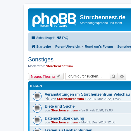
Storchennest.de
Storchengespräche und mehr
Schnellzugriff
FAQ
Startseite
Foren-Übersicht
Rund um's Forum
Sonstig
Sonstiges
Moderator:
Storchenzentrum
Suche
Erw
Neues Thema
THEMEN
Veranstaltungen im Storchenzentrum Vetschau
von
Storchenzentrum
»
So 13. Mär 2022, 17:33
Biete und Suche
von
Storchenzentrum
»
Sa 8. Feb 2020, 19:08
Datenschutzerklärung
von
Storchenzentrum
»
Mo 31. Dez 2018, 12:30
Fragen zu Beobachtungen