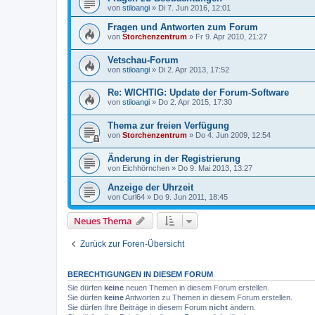
von
stiloangi
»
Di 7. Jun 2016, 12:01
Fragen und Antworten zum Forum
von
Storchenzentrum
»
Fr 9. Apr 2010, 21:27
Vetschau-Forum
von
stiloangi
»
Di 2. Apr 2013, 17:52
Re: WICHTIG: Update der Forum-Software
von
stiloangi
»
Do 2. Apr 2015, 17:30
Thema zur freien Verfügung
von
Storchenzentrum
»
Do 4. Jun 2009, 12:54
Änderung in der Registrierung
von
Eichhörnchen
»
Do 9. Mai 2013, 13:27
Anzeige der Uhrzeit
von
Curl64
»
Do 9. Jun 2011, 18:45
Neues Thema
Zurück zur Foren-Übersicht
BERECHTIGUNGEN IN DIESEM FORUM
Sie dürfen
keine
neuen Themen in diesem Forum erstellen.
Sie dürfen
keine
Antworten zu Themen in diesem Forum erstellen.
Sie dürfen Ihre Beiträge in diesem Forum
nicht
ändern.