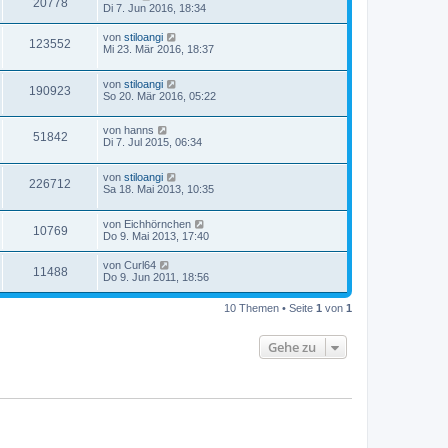
20778
Di 7. Jun 2016, 18:34
von
stiloangi
123552
Mi 23. Mär 2016, 18:37
von
stiloangi
190923
So 20. Mär 2016, 05:22
von
hanns
51842
Di 7. Jul 2015, 06:34
von
stiloangi
226712
Sa 18. Mai 2013, 10:35
von
Eichhörnchen
10769
Do 9. Mai 2013, 17:40
von
Curl64
11488
Do 9. Jun 2011, 18:56
10 Themen • Seite
1
von
1
Gehe zu