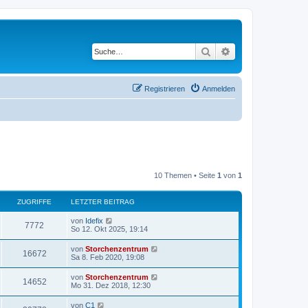
Suche
Erweiterte Suche
Registrieren
Anmelden
10 Themen • Seite
1
von
1
ZUGRIFFE
LETZTER BEITRAG
von
Idefix
7772
So 12. Okt 2025, 19:14
von
Storchenzentrum
16672
Sa 8. Feb 2020, 19:08
von
Storchenzentrum
14652
Mo 31. Dez 2018, 12:30
von
C1