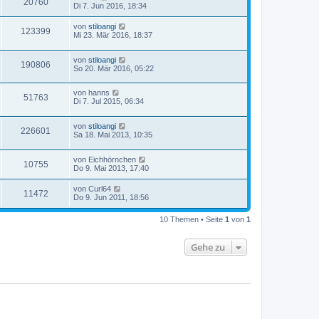
20760
Di 7. Jun 2016, 18:34
von
stiloangi
123399
Mi 23. Mär 2016, 18:37
von
stiloangi
190806
So 20. Mär 2016, 05:22
von
hanns
51763
Di 7. Jul 2015, 06:34
von
stiloangi
226601
Sa 18. Mai 2013, 10:35
von
Eichhörnchen
10755
Do 9. Mai 2013, 17:40
von
Curl64
11472
Do 9. Jun 2011, 18:56
10 Themen • Seite
1
von
1
Gehe zu