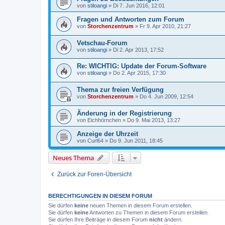
von
stiloangi
»
Di 7. Jun 2016, 12:01
Fragen und Antworten zum Forum
von
Storchenzentrum
»
Fr 9. Apr 2010, 21:27
Vetschau-Forum
von
stiloangi
»
Di 2. Apr 2013, 17:52
Re: WICHTIG: Update der Forum-Software
von
stiloangi
»
Do 2. Apr 2015, 17:30
Thema zur freien Verfügung
von
Storchenzentrum
»
Do 4. Jun 2009, 12:54
Änderung in der Registrierung
von
Eichhörnchen
»
Do 9. Mai 2013, 13:27
Anzeige der Uhrzeit
von
Curl64
»
Do 9. Jun 2011, 18:45
Neues Thema
Zurück zur Foren-Übersicht
BERECHTIGUNGEN IN DIESEM FORUM
Sie dürfen
keine
neuen Themen in diesem Forum erstellen.
Sie dürfen
keine
Antworten zu Themen in diesem Forum erstellen.
Sie dürfen Ihre Beiträge in diesem Forum
nicht
ändern.