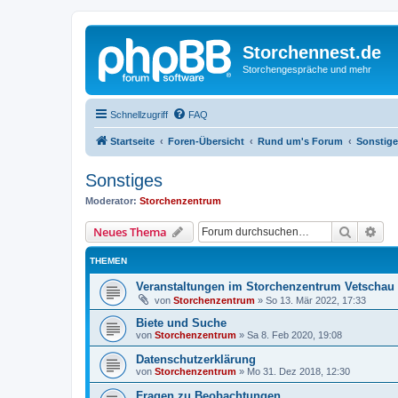
Storchennest.de
Storchengespräche und mehr
Schnellzugriff
FAQ
Startseite
Foren-Übersicht
Rund um's Forum
Sonstig
Sonstiges
Moderator:
Storchenzentrum
Suche
Erw
Neues Thema
THEMEN
Veranstaltungen im Storchenzentrum Vetschau
von
Storchenzentrum
»
So 13. Mär 2022, 17:33
Biete und Suche
von
Storchenzentrum
»
Sa 8. Feb 2020, 19:08
Datenschutzerklärung
von
Storchenzentrum
»
Mo 31. Dez 2018, 12:30
Fragen zu Beobachtungen