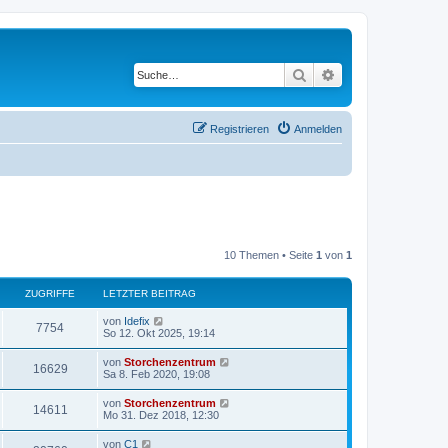
Suche
Erweiterte Suche
Registrieren
Anmelden
10 Themen • Seite
1
von
1
ZUGRIFFE
LETZTER BEITRAG
von
Idefix
7754
So 12. Okt 2025, 19:14
von
Storchenzentrum
16629
Sa 8. Feb 2020, 19:08
von
Storchenzentrum
14611
Mo 31. Dez 2018, 12:30
von
C1