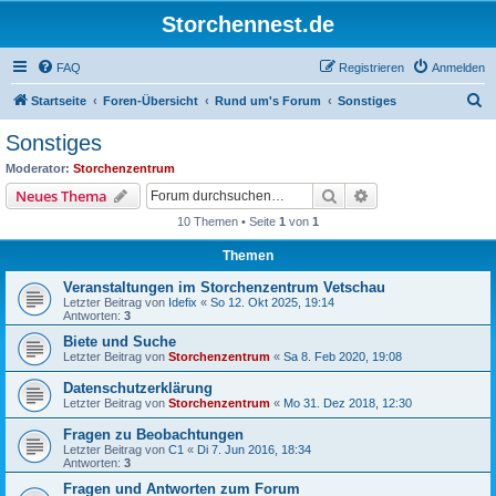
Storchennest.de
FAQ
Registrieren
Anmelden
S
Startseite
Foren-Übersicht
Rund um's Forum
Sonstiges
u
Sonstiges
c
Moderator:
Storchenzentrum
h
Suche
Erweiterte Suche
Neues Thema
e
10 Themen • Seite
1
von
1
Themen
Veranstaltungen im Storchenzentrum Vetschau
Letzter Beitrag von
Idefix
«
So 12. Okt 2025, 19:14
Antworten:
3
Biete und Suche
Letzter Beitrag von
Storchenzentrum
«
Sa 8. Feb 2020, 19:08
Datenschutzerklärung
Letzter Beitrag von
Storchenzentrum
«
Mo 31. Dez 2018, 12:30
Fragen zu Beobachtungen
Letzter Beitrag von
C1
«
Di 7. Jun 2016, 18:34
Antworten:
3
Fragen und Antworten zum Forum