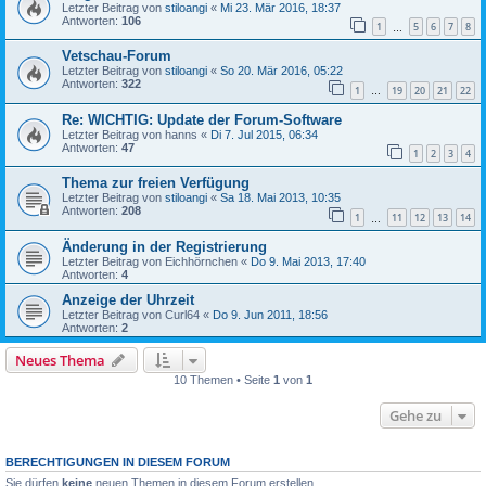
Letzter Beitrag von
stiloangi
«
Mi 23. Mär 2016, 18:37
Antworten:
106
1
5
6
7
8
…
Vetschau-Forum
Letzter Beitrag von
stiloangi
«
So 20. Mär 2016, 05:22
Antworten:
322
1
19
20
21
22
…
Re: WICHTIG: Update der Forum-Software
Letzter Beitrag von
hanns
«
Di 7. Jul 2015, 06:34
Antworten:
47
1
2
3
4
Thema zur freien Verfügung
Letzter Beitrag von
stiloangi
«
Sa 18. Mai 2013, 10:35
Antworten:
208
1
11
12
13
14
…
Änderung in der Registrierung
Letzter Beitrag von
Eichhörnchen
«
Do 9. Mai 2013, 17:40
Antworten:
4
Anzeige der Uhrzeit
Letzter Beitrag von
Curl64
«
Do 9. Jun 2011, 18:56
Antworten:
2
Neues Thema
10 Themen • Seite
1
von
1
Gehe zu
BERECHTIGUNGEN IN DIESEM FORUM
Sie dürfen
keine
neuen Themen in diesem Forum erstellen.