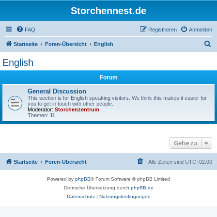
Storchennest.de
FAQ
Registrieren
Anmelden
S
Startseite
Foren-Übersicht
English
u
English
c
Forum
h
e
General Discussion
This section is for English speaking visitors. We think this makes it easier for
you to get in touch with other people.
Moderator:
Storchenzentrum
Themen:
11
Gehe zu
Startseite
Foren-Übersicht
Alle Zeiten sind
UTC+02:00
Powered by
phpBB
® Forum Software © phpBB Limited
Deutsche Übersetzung durch
phpBB.de
Datenschutz
|
Nutzungsbedingungen