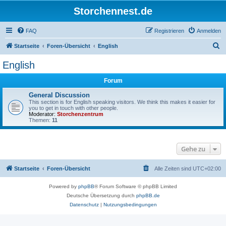
Storchennest.de
FAQ
Registrieren
Anmelden
S
Startseite
Foren-Übersicht
English
u
English
c
Forum
h
e
General Discussion
This section is for English speaking visitors. We think this makes it easier for
you to get in touch with other people.
Moderator:
Storchenzentrum
Themen:
11
Gehe zu
Startseite
Foren-Übersicht
Alle Zeiten sind
UTC+02:00
Powered by
phpBB
® Forum Software © phpBB Limited
Deutsche Übersetzung durch
phpBB.de
Datenschutz
|
Nutzungsbedingungen