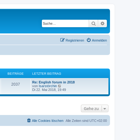
Suche
Erweiterte Suche
Registrieren
Anmelden
BEITRÄGE
LETZTER BEITRAG
Re: English forum in 2018
2037
N
von
Isarstörchin
e
Di 22. Mai 2018, 19:49
u
e
s
t
Gehe zu
e
r
B
e
Alle Cookies löschen
Alle Zeiten sind
UTC+02:00
i
t
r
a
g