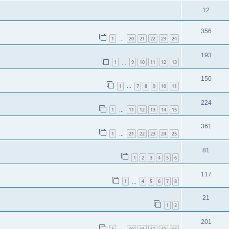
12
356
1
20
21
22
23
24
…
193
1
9
10
11
12
13
…
150
1
7
8
9
10
11
…
224
1
11
12
13
14
15
…
361
1
21
22
23
24
25
…
81
1
2
3
4
5
6
117
1
4
5
6
7
8
…
21
1
2
201