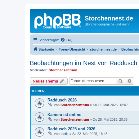
Storchennest.de
Storchengespräche und mehr
Schnellzugriff
FAQ
Startseite
Foren-Übersicht
storchennest.de
Beobachtu
Beobachtungen im Nest von Raddusch
Moderator:
Storchenzentrum
Suche
Erw
Neues Thema
THEMEN
Raddusch 2026
von
Storchenzentrum
»
So 15. Mär 2026, 18:07
Kamera ist online
von
Storchenzentrum
»
Do 28. Mai 2015, 20:36
Raddusch 2025 und 2026
von
Idefix
»
Sa 22. Mär 2025, 18:43