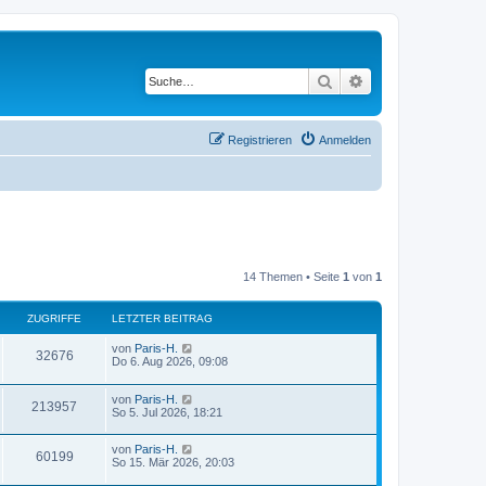
Suche
Erweiterte Suche
Registrieren
Anmelden
14 Themen • Seite
1
von
1
ZUGRIFFE
LETZTER BEITRAG
von
Paris-H.
32676
Do 6. Aug 2026, 09:08
von
Paris-H.
213957
So 5. Jul 2026, 18:21
von
Paris-H.
60199
So 15. Mär 2026, 20:03