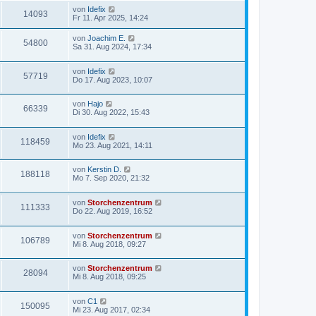
von
Idefix
14093
Fr 11. Apr 2025, 14:24
von
Joachim E.
54800
Sa 31. Aug 2024, 17:34
von
Idefix
57719
Do 17. Aug 2023, 10:07
von
Hajo
66339
Di 30. Aug 2022, 15:43
von
Idefix
118459
Mo 23. Aug 2021, 14:11
von
Kerstin D.
188118
Mo 7. Sep 2020, 21:32
von
Storchenzentrum
111333
Do 22. Aug 2019, 16:52
von
Storchenzentrum
106789
Mi 8. Aug 2018, 09:27
von
Storchenzentrum
28094
Mi 8. Aug 2018, 09:25
von
C1
150095
Mi 23. Aug 2017, 02:34