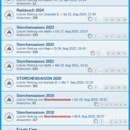
Letzter Beitrag von
Idefix
«
Fr 11. Apr 2025, 14:24
Antworten:
12
Raddusch 2024
Letzter Beitrag von
Joachim E.
«
Sa 31. Aug 2024, 17:34
Antworten:
356
1
21
22
23
24
…
Storchensaison 2023
Letzter Beitrag von
Idefix
«
Do 17. Aug 2023, 10:07
Antworten:
193
1
10
11
12
13
…
Storchensaison 2022
Letzter Beitrag von
Hajo
«
Di 30. Aug 2022, 15:43
Antworten:
150
1
8
9
10
11
…
Storchensaison 2021
Letzter Beitrag von
Idefix
«
Mo 23. Aug 2021, 14:11
Antworten:
224
1
12
13
14
15
…
STORCHENSAISON 2020
Letzter Beitrag von
Kerstin D.
«
Mo 7. Sep 2020, 21:32
Antworten:
361
1
22
23
24
25
…
Storchensaison 2019
Letzter Beitrag von
Storchenzentrum
«
Do 22. Aug 2019, 16:52
Antworten:
81
1
2
3
4
5
6
Storchensaison 2018
Letzter Beitrag von
Storchenzentrum
«
Mi 8. Aug 2018, 09:27
Antworten:
117
1
5
6
7
8
…
Ersatz-Cam